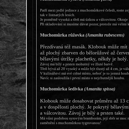
Patří mezi jedlé jedince z muchomůrkové čeledi, roste ze
tak v listnatých lesích.
Je poměrně vysoká a třeň má úzkou a válcovitou. Okraje
Při skladování si musíme dávat pozor, protože má velmi
Muchomůrka růžovka
(Amanita rubescens)
Přezdívaná též masák. Klobouk může mít a
až plochý zbarven do bělorůžové až červe
bělavými útržky plachetky, někdy je holý.
Závoj má bílý a prsten mohutný ve žluté barvě.
Třeň bývá až 20 vysoký a může být tlustý až 4 cm, je vál
V kulinářství má své ctěné místo, neboť je to jemná houb
Navíc si zasloužila i první místo o nejchutnější houbu.
Muchomůrka šedivka
(Amanita spissa)
Klobouk může dosahovat průměru až 13 cm
a v dospělosti plochý. Je pokrytý bělavý
a válcovitou. Závoj je bílý a prsten také.
Má vůni podobou syrovým bramborám, její sběr se moc ne
zaměnění s muchomůrkou tygrovanou!