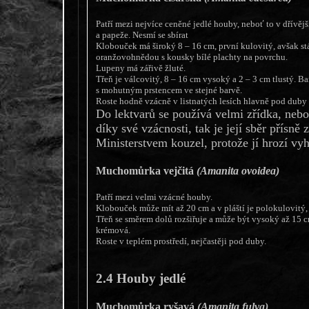
Patří mezi nejvíce ceněné jedlé houby, neboť to v dřívějš
a papeže. Nesmí se sbírat
Klobouček má široký 8 – 16 cm, první kulovitý, avšak stá
oranžovohnědou s kousky bílé plachty na povrchu.
Lupeny má zářivě žluté.
Třeň je válcovitý, 8 – 16 cm vysoký a 2 – 3 cm tlustý. 
s mohutným prstencem ve stejné barvě.
Roste hodně vzácně v listnatých lesích hlavně pod duby
Do lektvarů se používá velmi zřídka, nebo
díky své vzácnosti, tak je její sběr přísně
Ministerstvem kouzel, protože jí hrozí vyh
Muchomůrka vejčitá
(Amanita ovoidea)
Patří mezi velmi vzácné houby.
Klobouček může mít až 20 cm a v pláští je polokulovitý,
Třeň se směrem dolů rozšiřuje a může být vysoký až 15 cm
krémová.
Roste v teplém prostředí, nejčastěji pod duby.
2.4 Houby jedlé
Muchomůrka ryšavá
(Amanita fulva)