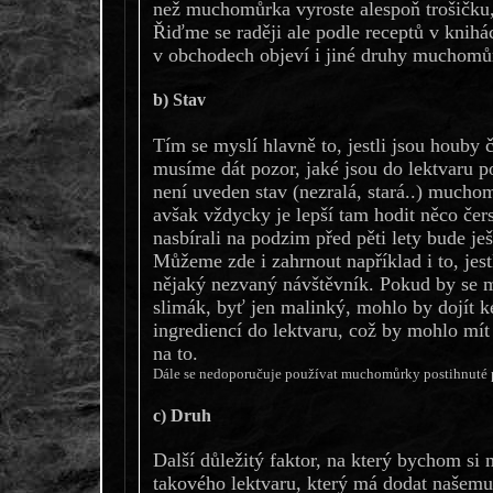
než muchomůrka vyroste alespoň trošičku, 
Řiďme se raději ale podle receptů v knihá
v obchodech objeví i jiné druhy muchomů
b) Stav
Tím se myslí hlavně to, jestli jsou houby 
musíme dát pozor, jaké jsou do lektvaru p
není uveden stav (nezralá, stará..) mucho
avšak vždycky je lepší tam hodit něco čerst
nasbírali na podzim před pěti lety bude ješ
Můžeme zde i zahrnout například i to, je
nějaký nezvaný návštěvník. Pokud by se 
slimák, byť jen malinký, mohlo by dojít 
ingrediencí do lektvaru, což by mohlo mí
na to.
Dále se nedoporučuje používat muchomůrky postihnuté p
c) Druh
Další důležitý faktor, na který bychom si m
takového lektvaru, který má dodat našemu 