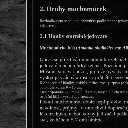
2. Druhy muchomůrek
Rozhodla jsem se dělit muchomůrky podle stupně jedovate
zajímavé.
2.1 Houby smrtelně jedovaté
Muchomůrka bílá (
Amanita phalloides var. Al
Občas se přezdívá i muchomůrka zelená b
jedovaté muchomůrky zelené. Poznáme ji p
Musíme si dávat pozor, protože bývá čast
výskyt je vzácný a roste v průběhu červenc
Klobouček má hladký, lesklý a měkce masitý, zprvu je sk
pohybuje kolem 6 – 16 cm.
Třeň připomíná kyj, bývá 7-15 cm vysoký a 1-2 cm široký.
se pyšní bílým vysutým prstencem.
Pokud muchomůrku dobře nepřipravíte, můž
nevolnost, průjmy. V tuto chvíli doporučuj
lékouzelníka, neboť kdyby jed začal poško
stát, že během 5-7 dnů umřete.