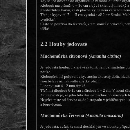
kdy se jed dostane do organismu a zasáhne důležité orgá
Klobouk má průměr 6 – 16 cm a bývá sklenutý, hladký a l
hnědožlutou barvu, části plachetky na něm většinou nen
Třeň je kyjovitá, 7 – 15 cm vysoká a až 2 cm široká. Má 
„vajíčka“.
Často se používá do lektvarů, které slouží k otrávení, neb
těžké.
2.2 Houby jedovaté
Muchomůrka citronová
(Amanita citrina)
Je jedovatá houba, u které však tolik nehrozí smrtelné ot
potíže.
Klobouček má polokulovitý, trochu zkosený dolů, hladký
jsou bělavé až nahnědlé zbytky plach.
Lupeny jsou 4-12 mm široké.
Třeň má dlouhou 6-15 cm a širokou 1 – 2 cm. V horní část
Zajímavostí je, že jeho bílá dužina páchne po syrových 
Nejvíce roste od června až do listopadu v jehličnatých i
a borovicemi.
Muchomůrka červená
(Amanita muscaria)
Je jedovatá, avšak ke smrti dochází jen ve zlomku případ