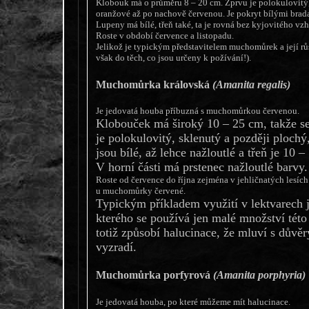
Klobouk má o průměru 8 – 20 cm. Zprvu je polokulovitý,
oranžové až po nachově červenou. Je pokryt bílými brad
Lupeny má bílé, třeň také, ta je rovná bez kyjovitého v
Roste v období července a listopadu.
Jelikož je typickým představitelem muchomůrek a její růs
však do těch, co jsou určeny k požívání!).
Muchomůrka královská
(Amanita regalis)
Je jedovatá houba příbuzná s muchomůrkou červenou.
Klobouček má široký 10 – 25 cm, takže s
je polokulovitý, sklenutý a později ploch
jsou bílé, až lehce nažloutlé a třeň je 10 
V horní části má prstenec nažloutlé barvy.
Roste od července do října zejména v jehličnatých lesích.
u muchomůrky červené.
Typickým příkladem využití v lektvarech j
kterého se používá jen malé množství té
totiž způsobí halucinace, že mluví s důvě
vyzradí.
Muchomůrka porfyrová
(Amanita porphyria)
Je jedovatá houba, po které můžeme mít halucinace.