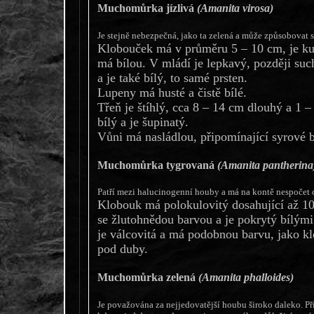
Muchomůrka jízlivá
(Amanita virosa)
Je stejně nebezpečná, jako ta zelená a může způsobovat 
Klobouček má v průměru 5 – 10 cm, je kuž
má bílou. V mládí je lepkavý, později suc
a je také bílý, to samé prsten.
Lupeny má husté a čistě bílé.
Třeň je štíhlý, cca 8 – 14 cm dlouhý a 1 – 
bílý a je šupinatý.
Vůni má nasládlou, připomínající syrové 
Muchomůrka tygrovaná
(Amanita pantherina
Patří mezi halucinogenní houby a má na kontě nespočet o
Klobouk má polokulovitý dosahující až 10
se žlutohnědou barvou a je pokrytý bílým
je válcovitá a má podobnou barvu, jako kl
pod duby.
Muchomůrka zelená
(Amanita phalloides)
Je považována za nejjedovatější houbu široko daleko. Př