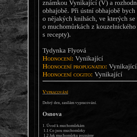
známkou Vynikající (V) a rozhodně
obhajobě. Při ústní obhajobě bych
o nějakých knihách, ve kterých se 
o muchomůrkách z kouzelnického 
s recepty).
Tydynka Flyová
Hodnocení:
Vynikající
Hodnocení propugnatio:
Vynikající
Hodnocení cogito:
Vynikající
Vypracování
Dobrý den, zasílám vypracování.
Osnova
1. Úvod k muchomůrkám
1.1 Co jsou muchomůrky
1.2 Jak muchomůrku poznáme