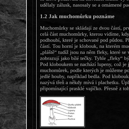
udělaly zálusk, nasosaly se a omámené pa
1.2 Jak muchomůrku poznáme
Muchomůrky se skládají ze dvou částí, prv
celá část muchomůrky, kterou vidíme, když
podhoubí, které je schované pod půdou. Pl
částí. Tou horní je klobouk, na kterém m
„pláště“ tudíž jsou na něm fleky, které s
zobrazují jako bílé tečky. Tyhle „fleky“ b
Pod kloboukem se nachází lupeny, což je 
muchomůrek, podle kterých je můžeme poz
jedlé houby, například bedla. Pod klobouk
nazývá třeň a někdy mívá i plachetku. Úp
připomínající prasklé vajíčko. Přesně z t