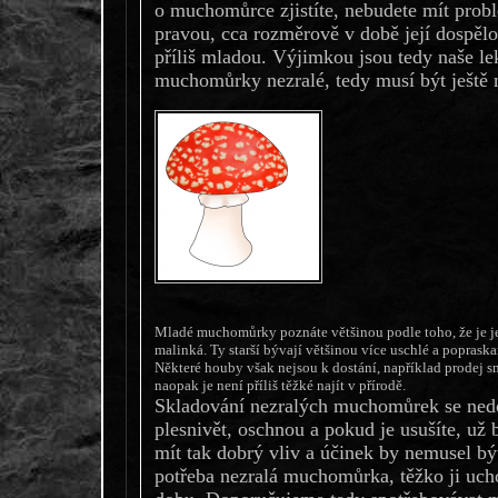
o muchomůrce zjistíte, nebudete mít probl
pravou, cca rozměrově v době její dospělos
příliš mladou. Výjimkou jsou tedy naše lek
muchomůrky nezralé, tedy musí být ještě m
Mladé muchomůrky poznáte většinou podle toho, že je jej
malinká. Ty starší bývají většinou více uschlé a popraska
Některé houby však nejsou k dostání, například prodej s
naopak je není příliš těžké najít v přírodě.
Skladování nezralých muchomůrek se ned
plesnivět, oschnou a pokud je usušíte, už
mít tak dobrý vliv a účinek by nemusel bý
potřeba nezralá muchomůrka, těžko ji ucho