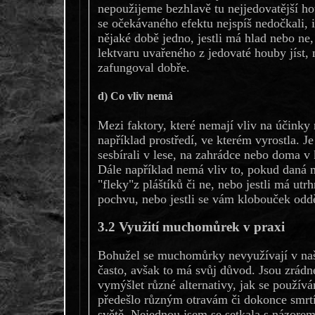
nepoužijeme bezhlavě tu nejjedovatější h
se očekávaného efektu nejspíš nedočkali, 
nějaké době jedno, jestli má hlad nebo ne, 
lektvaru uvařeného z jedovaté houby jíst, 
zafungoval dobře.
d) Co vliv nemá
Mezi faktory, které nemají vliv na účinky
například prostředí, ve kterém vyrostla. Je
sesbírali v lese, na zahrádce nebo doma v 
Dále například nemá vliv to, pokud dan
"fleky"z pláštíků či ne, nebo jestli má ut
pochvu, nebo jestli se vám klobouček oddě
3.2 Využití muchomůrek v praxi
Bohužel se muchomůrky nevyužívají v naši
často, avšak to má svůj důvod. Jsou zrádné
vymýšlet různé alternativy, jak se použí
předešlo různým otravám či dokonce smrtí
světě. Nejednou jsem se setkala s názore