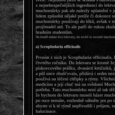
z nejnebezpečnějších ingrediencí do lektva
muchomůrky pak ale nalezly uplatnění v je
lidem způsobit nějaké potíže či dokonce s
muchomůrky používají do léků, avšak v m
projímadel atd. To ale patří do rukou zk
hradním studentům.
Na hradě máme dva lektvary, do nichž se nezralé muchom
a) Scrophularia officinalis
Prvním z nich je Scrophularia officinalis,
čtvrtého ročníku. Do lektvaru se kromě že
pískovcového prášku, dvanácti krtičníků, 
a půl unce zhušťovala, přidává i sedm ne
používá na léčení chřipky a rýmy. Všichni
medicínu a její chuť má na svědomí Mucho
potřeba. Tuto muchomůrku není až tak těžk
že bychom do lektvaru museli házet much
po ruce nemáte, rozhodně sáhněte jen po
abyste si k té rýmě nepřivodili i průjem, 
halucinace.