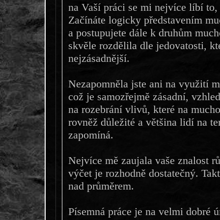
na Vaší práci se mi nejvíce líbí to, 
Začínáte logicky představením m
a postupujete dále k druhům mucho
skvěle rozdělila dle jedovatosti, 
nejzásadnější.
Nezapomněla jste ani na využití 
což je samozřejmě zásadní, vzhled
na rozebrání vlivů, které na much
rovněž důležité a většina lidí na t
zapomíná.
Nejvíce mě zaujala vaše znalost 
výčet je rozhodně dostatečný. Tak
nad průměrem.
Písemná práce je na velmi dobré ú