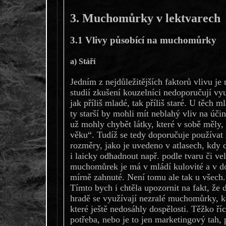
3. Muchomůrky v lektvarech
3.1 Vlivy působící na muchomůrky
a) Stáří
Jedním z nejdůležitějších faktorů vlivu je
studií zkušení kouzelníci nedoporučují v
jak příliš mladé, tak příliš staré. U těch m
ty starší by mohli mít neblahý vliv na úči
už mohly chybět látky, které v sobě měly,
věku“. Tudíž se tedy doporučuje používat
rozměry, jako je uvedeno v atlasech, kdy
i laicky odhadnout např. podle tvaru či ve
muchomůrek je má v mládí kulovité a v do
mírně zahnuté. Není tomu ale tak u všech.
Tímto bych i chtěla upozornit na fakt, že
hradě se využívají nezralé muchomůrky, 
které ještě nedosáhly dospělosti. Těžko říc
potřeba, nebo je to jen marketingový tah, 