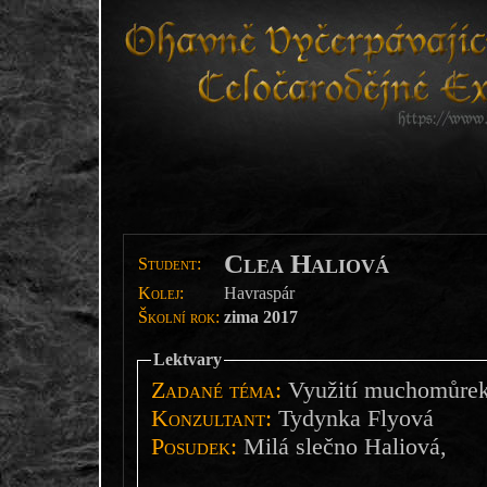
Clea Haliová
Student:
Kolej:
Havraspár
Školní rok:
zima 2017
Lektvary
Zadané téma:
Využití muchomůrek 
Konzultant:
Tydynka Flyová
Posudek:
Milá slečno Haliová,