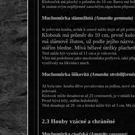
Klobouček má plochý o průměru do 10 cm. Barvu má šed
Je známá svým nepříjemně zatuchlým zápachem připomín
Muchomůrka slámožlutá
(Amanita gemmata)
Je jedovatá houba, avšak k otravě může dojít až při požit
Klobouk má průměr do 10 cm, prvně kulov
má slámově žlutou, už podle jejího názvu.
stářím bledne. Mívá bělavé útržky plachetk
Třeň může být vysoká až 11 cm a je válcovitá.
Vůni má podobnou jako muchomůrka porfyová, také přip
využívaly na likvidaci much.
Muchomůrka šiškovitá
(Amanita strobiliformis
Až byla tato houba dříve považována za jedlou, nové obj
jedovatá.
Klobouk může dosahovat až 25 centimetrů, je v mládí ku
Prvně bývá bílý, stářím šedohnědý.
Třeň dosahuje až 20 cm a široká může být až 5 cm. Má r
2.3 Houby vzácné a chráněné
Muchomůrka císařská
(Amanita caesarea)