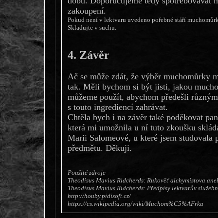
dobu. Doporučujeme tedy spotřebovávat 
zakoupení.
Pokud není v lektvaru uvedeno pořebné stáří muchomůrky
Skladujte v suchu.
4. Závěr
Ač se může zdát, že výběr muchomůrky mů
tak. Měli bychom si být jisti, jakou muc
můžeme použít, abychom předešli různým
s touto ingrediencí zahrávat.
Chtěla bych i na závěr také poděkovat pa
která mi umožnila u ní tuto zkoušku skláda
Marii Salomeové, u které jsem studovala pr
předmětu. Děkuji.
Použité zdroje
Theodisus Mavius Ridcherds: Rukověť alchymistova ane
Theodisus Mavius Ridcherds: Předpisy lektvarův služebn
http://houby.pidisoft.cz/
https://cs.wikipedia.org/wiki/Muchom%C5%AFrka