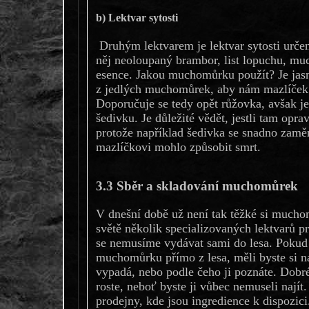
b) Lektvar sytosti
Druhým lektvarem je lektvar sytosti určen
něj neoloupaný brambor, list lopuchu, muc
esence. Jakou muchomůrku použít? Je jasn
z jedlých muchomůrek, aby nám mazlíček
Doporučuje se tedy opět růžovka, avšak je
šedivku. Je důležité vědět, jestli tam op
protože například šedivka se snadno zaměn
mazlíčkovi mohlo způsobit smrt.
3.3 Sběr a skladování muchomůrek
V dnešní době už není tak těžké si muchom
světě několik specializovaných lektvarů pr
se nemusíme vydávat sami do lesa. Pokud i
muchomůrku přímo z lesa, měli byste si na
vypadá, nebo podle čeho ji poznáte. Dobré s
roste, neboť byste ji vůbec nemuseli najít.
prodejny, kde jsou ingredience k dispozic