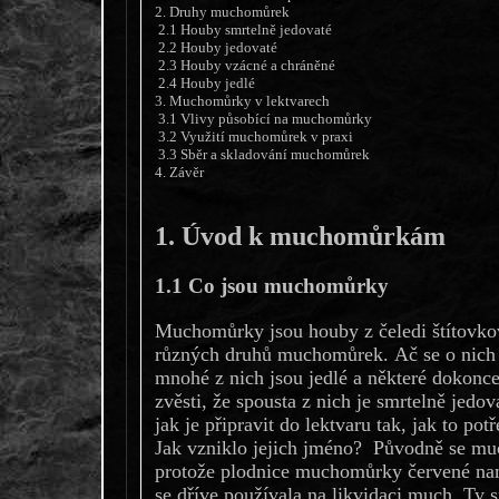
2. Druhy muchomůrek
2.1 Houby smrtelně jedovaté
2.2 Houby jedovaté
2.3 Houby vzácné a chráněné
2.4 Houby jedlé
3. Muchomůrky v lektvarech
3.1 Vlivy působící na muchomůrky
3.2 Využití muchomůrek v praxi
3.3 Sběr a skladování muchomůrek
4. Závěr
1. Úvod k muchomůrkám
1.1 Co jsou muchomůrky
Muchomůrky jsou houby z čeledi štítovkov
různých druhů muchomůrek. Ač se o nich ří
mnohé z nich jsou jedlé a některé dokonc
zvěsti, že spousta z nich je smrtelně jedo
jak je připravit do lektvaru tak, jak to pot
Jak vzniklo jejich jméno? Původně se m
protože plodnice muchomůrky červené na
se dříve používala na likvidaci much. Ty 