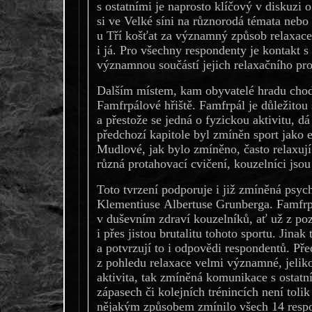
s ostatními je naprosto klíčový v diskuzi 
si ve Velké síni na různorodá témata nebo
u Tří košťat za významný způsob relaxace 
i já. Pro všechny respondenty je kontakt s
významnou součástí jejich relaxačního pr
Dalším místem, kam obyvatelé hradu chodí
Famfrpálové hřiště. Famfrpál je důležitou 
a přestože se jedná o fyzickou aktivitu, dá
předchozí kapitole byl zmíněn sport jako e
Mudlové, jak bylo zmíněno, často relaxují 
různá protahovací cvičení, kouzelníci jsou
Toto tvrzení podporuje i již zmíněná psyc
Klementiuse Albertuse Grunberga. Famfrp
v duševním zdraví kouzelníků, ať už z pozi
i přes jistou brutalitu tohoto sportu. Jina
a potvrzují to i odpovědi respondentů. Pře
z pohledu relaxace velmi významné, jelikož
aktivita, tak zmíněná komunikace s ostatní
zápasech či kolejních trénincích není toli
nějakým způsobem zmínilo všech 14 resp