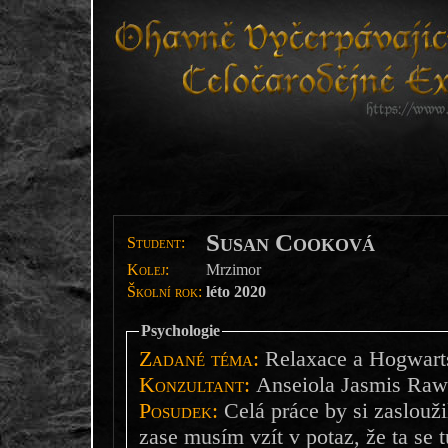
Susan Cooková
Student:
Kolej:
Mrzimor
Školní rok:
léto 2020
Psychologie
Zadané téma:
Relaxace a Hogwart
Konzultant:
Anseiola Jasmis Raw
Posudek:
Celá práce by si zasloužil
zase musím vzít v potaz, že ta se t