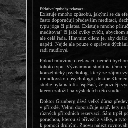
Efektivní způsoby relaxace:
Existuje mnoho způsobů, jakými se dá efe
často doporučují především meditaci, decho
typu jóga či pilates. Existuje mnoho příru
meditovat" či jaké cviky cvičit, abychom s
ale celá řada. Hlavním cílem je, aby došlo
napětí. Nejde ale pouze o správné dýchání,
radí mudlové.
Pokud mluvíme o relaxaci, neměli bychom
tohoto typu. Významnou studii na téma re
kouzelnický psycholog, který ze zájmu vys
i mudlovskou psychologii, doktor Klement
studie byla natolik úspěšná, že později vyd
kterou založil na výsledcích této studie.
Doktor Grunberg dává velký důraz předevš
v přírodě. Velmi doporučuje např. lety na k
různých přírodních rezervací. Sám trpěl p
poruchou, kterou si přivezl z války, a tyt
k pomoci druhým. Znovu nalézt rovnováh