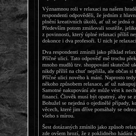
Významnou roli v relaxaci na našem hradě 
respondenti odpověděli, že jedním z hlavn
plnění kreativních úkolů, ať už se jedná 
Především potom zmiňovali soutěže, jeliko
z povinnosti, který úplné relaxaci příliš 
dokonce i dva profesoři. U nich je relaxa
Dva respondenti zmínili jako příklad rel
Příčné ulici. Tato odpověď mě trochu přek
mnoho mudlů tzv. shoppování skutečně ukl
nikdy příliš na chuť nepřišla, ale občas si
Příčné ulici nového k mání. Naprosto ted
někoho způsobem relaxace, ať už nakupují
Samotné nakupování ale může vést k nech
financí. Člověk musí být opatrný, aby se z 
Bohužel se nejedná o ojedinělé případy, kd
věcech, které jim dříve pomáhaly se odreago
všeho s mírou.
Šest dotázaných zmínilo jako způsob rela
zde ovšem hrozí, že z poklidného hádání 