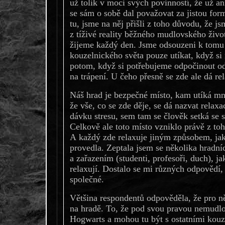
už tolik v moci svých povinností, že už an
se sám o sobě dal považovat za jistou for
tu, jsme na něj přišli z toho důvodu, že js
z tíživé reality běžného mudlovského život
žijeme každý den. Jsme odsouzeni k tomu
kouzelnického světa pouze utíkat, když si
potom, když si potřebujeme odpočinout od
na trápení. U čeho přesně se zde ale dá r
Náš hrad je bezpečné místo, kam utíká m
že vše, co se zde děje, se dá nazvat relaxa
dávku stresu, sem tam se člověk setká se s
Celkově ale toto místo vzniklo právě z to
A každý zde relaxuje jiným způsobem, jak
provedla. Zeptala jsem se několika hradní
a zařazením (studenti, profesoři, duch), 
relaxují. Dostalo se mi různých odpovědí,
společné.
Většina respondentů odpověděla, že pro ně
na hradě. To, že pod svou pravou nemudlo
Hogwarts a mohou tu být s ostatními kouze