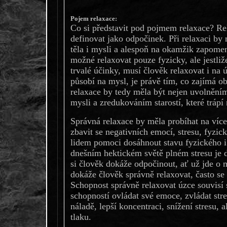
Pojem relaxace:
Co si představit pod pojmem relaxace? Re
definovat jako odpočinek. Při relaxaci by
těla i mysli a alespoň na okamžik zapomen
možné relaxovat pouze fyzicky, ale jestli
trvalé účinky, musí člověk relaxovat i na 
působí na mysl, je právě tím, co zajímá o
relaxace by tedy měla být nejen uvolnění
mysli a zredukováním starostí, které trápí 
Správná relaxace by měla probíhat na víc
zbavit se negativních emocí, stresu, fyzic
lidem pomoci dosáhnout stavu fyzického 
dnešním hektickém světě plném stresu je důl
si člověk dokáže odpočinout, ať už jde o
dokáže člověk správně relaxovat, často se 
Schopnost správně relaxovat úzce souvisí 
schopností ovládat své emoce, zvládat str
náladě, lepší koncentraci, snížení stresu, a
tlaku.