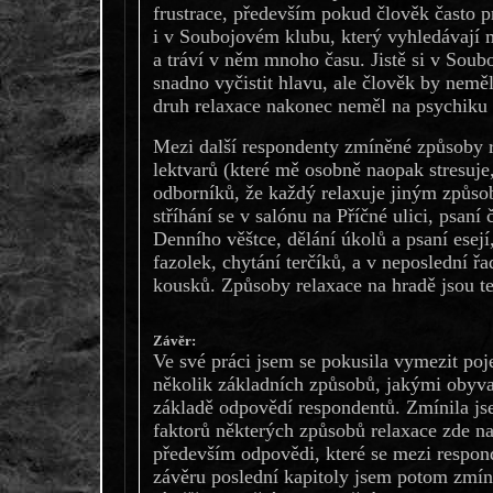
frustrace, především pokud člověk často 
i v Soubojovém klubu, který vyhledávají 
a tráví v něm mnoho času. Jistě si v Sou
snadno vyčistit hlavu, ale člověk by neměl 
druh relaxace nakonec neměl na psychiku
Mezi další respondenty zmíněné způsoby r
lektvarů (které mě osobně naopak stresuje,
odborníků, že každý relaxuje jiným způso
stříhání se v salónu na Příčné ulici, psaní
Denního věštce, dělání úkolů a psaní esejí
fazolek, chytání terčíků, a v neposlední ř
kousků. Způsoby relaxace na hradě jsou t
Závěr:
Ve své práci jsem se pokusila vymezit poj
několik základních způsobů, jakými obyvat
základě odpovědí respondentů. Zmínila jse
faktorů některých způsobů relaxace zde na
především odpovědi, které se mezi respon
závěru poslední kapitoly jsem potom zmíni