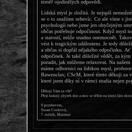
téměř ojedinělých odpovědí.
Lidská mysl je složitá. Je nejspíš nemožné
se o to snažíme sebevíc. Co ale víme s jis
psychologii nebo jsme jen obyčejným smrte
občas potřebuje odpočinout. Když mysl to
a starostí, může snadno onemocnět. Tako
vést k tragickým událostem. Je tedy důleži
a občas si dopřál nějakého odpočinku. Ať u
odpočinek. Je také důležité vědět, za kým
poradit, jak můžeme relaxovat. Na našem 
máme odbornici na lidskou mysl, profes
Rawenclav, CScM, které tímto děkuji za v
které jsem díky ní v rámci studia nejen ps
Děkuji Vám za vše!
Přeji krásný zbytek dne a moc se těším na ústní část zko
S pozdravem,
Susan Cooková,
7. ročník, Mrzimor