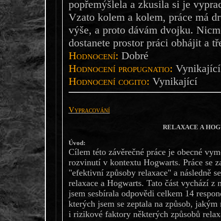
popřemýšlela a zkusila si je vypra
Vzato kolem a kolem, práce má d
výše, a proto dávám dvojku. Nicmé
dostanete prostor práci obhájit a tř
Hodnocení:
Dobré
Hodnocení propugnatio:
Vynikající
Hodnocení cogito:
Vynikající
Vypracování
RELAXACE A HOG
Úvod:
Cílem této závěrečné práce je obecné vym
rozvinutí v kontextu Hogwarts. Práce se 
"efektivní způsoby relaxace" a následně s
relaxace a Hogwarts. Tato část vychází z
jsem sesbírala odpovědi celkem 14 respond
kterých jsem se zeptala na způsob, jakým 
i rizikové faktory některých způsobů relax