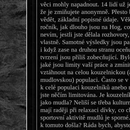
věci mohly napadnout. 14 lidí už j
že je zmiňujete anonymně. Přesto 
vědět, základní popisné údaje. Vě
ročník, jak dlouho jsou na Hog, co 
nevím, jestli jste dělala rozhovor
vlastně. Samotné výsledky jsou pa
i když zase na druhou stranu oceňu
tvrzení jsou příliš zobecňující. By
jaké jsou limity vaší práce a zmínit
vztáhnout na celou kouzelnickou (
mudlovskou) populaci. Často se v 
k celé populaci kouzelníků anebo 
jste něčím limitována. Je kouzeln
jako mudla? Neliší se třeba kultu
mají raději při relaxaci dívky, co c
sportovní aktivitě mudlů je sporné
k tomuto došla? Ráda bych, abyste