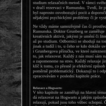
studium relaxačních metod. V rámci svého
v dračí rezervaci v Rumunsku. Tvrdí, že př
byl naprosto osvobozující pocit a doporuč
nějakými psychickými problémy či je vys
Ne vždy máme samozřejmě čas či prostřed
Rumunska. Doktor Grunberg se zaměřuje i
kreativních aktivit, jakými je umění či lite
až po studium. Odborníci se shodují na to
jinak a tudíž i to, u čeho se kdo dokáže uvo
i Grunbergova příručka, ve které nalezne
to, jak relaxovat. Každý z nás musí sám n
a zapomeneme na stres. Každý relaxuje jin
klíč k tomu, co přesně je efektivní způsob
poměrně problematický. Dokazují to i odp
zpracovávám v poslední kapitole práce.
Relaxace a Hogwarts:
V této kapitole se zaměřuji na hlavní tém
dá relaxovat na Hogwarts a jakým způsob
relaxují, pokud jsou toho vůbec schopní. Ča