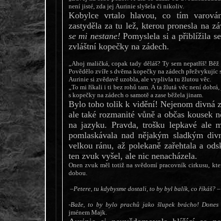
není jisté, zda jej Aurinie slyšela či nikoliv.
Kobylce vrtalo hlavou, co tím varová
zastyděla za tu lež, kterou pronesla na z
se mi nestane!
Pomyslela si a přiblížila s
zvláštní kopečky na zádech.
„Ahoj maličká, copak tady děláš? Ty sem nepatříš! Běž 
Povědělo zvíře s dvěma kopečky na zádech přežvykujíc 
Aurinie si zvědavě uzobla, ale vyplivla tu žlutou věc.
„To mi říkali i ti bez rohů tam. A ta žlutá věc není dobrá,
s kopečky na zádech o samotě a zase běžela jinam.
Bylo toho tolik k vidění! Nejenom divná z
ale také rozmanité vůně a občas kousek n
na jazyku. Pravda, trošku lepkavé ale 
pomlaskávala nad nějakým sladkým divn
velkou ránu, až polekaně zařehtala a ods
ten zvuk vyšel, ale nic nenacházela.
Onen zvuk měl totiž na svědomí pracovník cirkusu, kter
dobou.
–Petere, tu kdybysme dostali, to by byl balík, co říkáš? –
-Baže, to by bylo prachů jako šlupek brácho! Dones
jménem Majk.