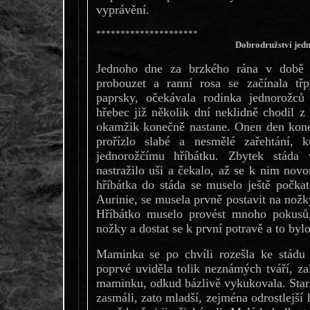
vyprávění.
*********************
Dobrodružství jed
Jednoho dne za brzkého rána v době k
probouzet a ranní rosa se začínala tř
paprsky, očekávala rodinka jednorožců 
hřebec již několik dní neklidně chodil z
okamžik konečně nastane. Onen den koneč
prořízlo slabé a nesmělé zařehtání, k
jednorožčímu hříbátku. Zbytek stáda
nastražilo uši a čekalo, až se k nim novo
hříbátka do stáda se muselo ještě počkat
Aurinie, se musela prvně postavit na nožk
Hříbátko muselo provést mnoho pokusů, 
nožky a dostat se k první potravě a to by
Maminka se po chvíli rozešla ke stádu
poprvé uviděla tolik neznámých tváří, z
maminku, odkud bázlivě vykukovala. Starš
zasmáli, zato mladší, zejména odrostlejší 