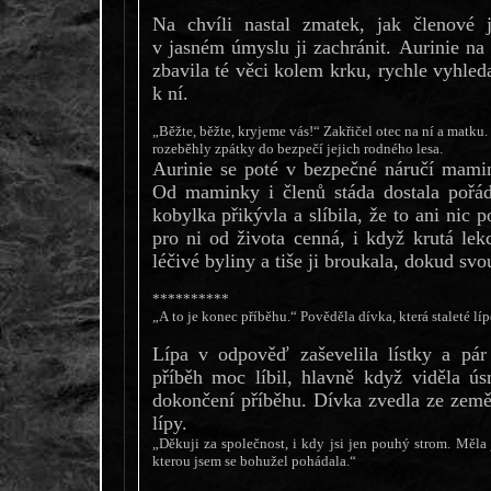
Na chvíli nastal zmatek, jak členové 
v jasném úmyslu ji zachránit. Aurinie na n
zbavila té věci kolem krku, rychle vyhle
k ní.
„Běžte, běžte, kryjeme vás!“ Zakřičel otec na ní a matku.
rozeběhly zpátky do bezpečí jejich rodného lesa.
Aurinie se poté v bezpečné náručí mamin
Od maminky i členů stáda dostala pořá
kobylka přikývla a slíbila, že to ani nic
pro ni od života cenná, i když krutá lek
léčivé byliny a tiše ji broukala, dokud sv
**********
„A to je konec příběhu.“ Pověděla dívka, která staleté lí
Lípa v odpověď zaševelila lístky a pár
příběh moc líbil, hlavně když viděla ús
dokončení příběhu. Dívka zvedla ze země 
lípy.
„Děkuji za společnost, i kdy jsi jen pouhý strom. Měla
kterou jsem se bohužel pohádala.“