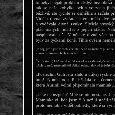
to nebyl nějak problém i když bez obtíží t
tak se naše kobylka ocitla ve zcela jin
bázlivá, ale rychle se osmělila a začala p
Viděla divná zvířata, která měla dvě 
a vydávala divné zvuky. Slyšela vysoký 
pláč malých mláďat z jejich stáda. Náh
našpicovala uši. V nějaké divné věci na 
byly za tyčkami koně. Tihle ovšem neměli
„Ahoj, proč jste v těch věcích? A co to máte v pusince
vzrušeně Aurinie těch koní bez rohů.
Černý statný kůň na ni upřel své oko a zařehtal, čehož se 
„Ach ty nešťastné mládě! Utíkej odsud, dokud je ještě čas
„Poslechni Gulivera zlato a utíkej rychle
bojí! Ty nejsi odsud!“ Přidala se k černém
která Aurinii velmi připomínala maminku.
„Jaké nebezpečí? Mně se nic nestane. Jen
Maminka ví, kde jsem.“ A než ji stačil něk
proto nemohla vidět pohledy, které si vymě
„Dávej na sebe pozor! A drž se dááál od dvounožcůůůů!“