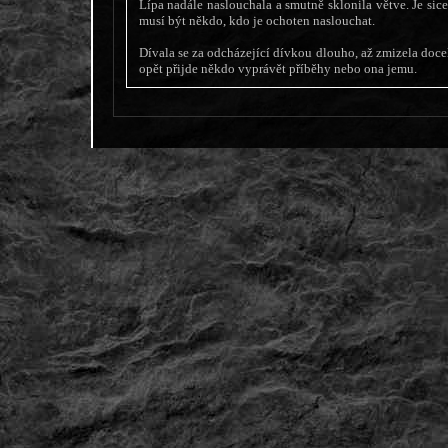
Lípa nadále naslouchala a smutně sklonila větve. Je sic
musí být někdo, kdo je ochoten naslouchat.
Dívala se za odcházející dívkou dlouho, až zmizela docela
opět přijde někdo vyprávět příběhy nebo ona jemu.