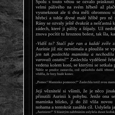
Spolu s touto větou se ozvalo prásknutí
velmi pálivého na svém hřbetě až plačt
vysmeknout ale ti dva měli ohromnou síl
hřebci a tohle divné malé hříbě pro ně
Rány se ozvaly ještě dvakrát a nešťastná ko
zádech, které ji pálily a štípaly. Už ned
znova pocítit tu hroznou bolest, tak šla, 
-Vidíš to? Stačí pár ran a každé zvíře 
Aurinie již nic nevnímala a ploužila se vpř
jen tak poslechla maminku a nechodila
varovali ostatní!"
Zaslechla vyděšené řeh
vedena kolem koní, se kterými se setkala 
Náhle se prudce zastavila, což způsobilo další trhnutí
věděla, že brzy bude konec.
„Pomoc! Maminko pomoooc!“ Zaslechla totiž svou mamin
Její věznitelé si všimli, že je něco jina
přinutili Aurinii k pohybu. Jenže ona se
maminka blízko, jí do žil vlila novou 
nohama a tentokrát zasáhla cíl. Uslyšela j
„Aurinieee!“ S hlasitým zařehtáním uslyšela dusot koňsk