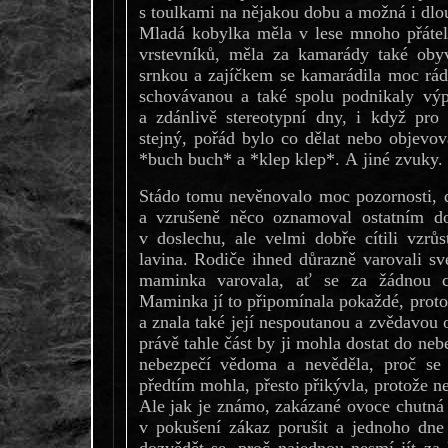
s toulkami na nějakou dobu a možná i dl
Mladá kobylka měla v lese mnoho přátel
vrstevníků, měla za kamarády také obyv
srnkou a zajíčkem se kamarádila moc rád
schovávanou a také spolu podnikaly výp
a zdánlivě stereotypní dny, i když pro
stejný, pořád bylo co dělat nebo objevova
*buch buch* a *klep klep*. A jiné zvuky
Stádo tomu nevěnovalo moc pozornosti, d
a vzrušeně něco oznamoval ostatním do
v doslechu, ale velmi dobře cítili vzrůst
lavina. Rodiče ihned důrazně varovali své
maminka varovala, ať se za žádnou ce
Maminka jí to připomínala pokaždé, prot
a znala také její nespoutanou a zvědavou 
právě tahle část by ji mohla dostat do neb
nebezpečí vědoma a nevěděla, proč se 
předtím mohla, přesto přikývla, protože n
Ale jak je známo, zakázané ovoce chutná n
v pokušení zákaz porušit a jednoho dne 
dozvědět se, proč najednou nesmí jít za