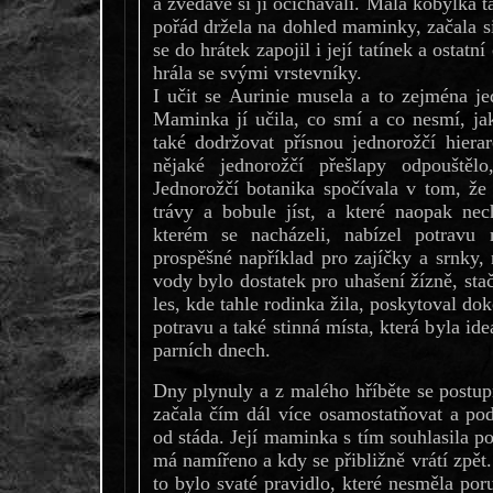
a zvědavě si ji očichávali. Malá kobylka ta
pořád držela na dohled maminky, začala si
se do hrátek zapojil i její tatínek a ostatní
hrála se svými vrstevníky.
I učit se Aurinie musela a to zejména jed
Maminka jí učila, co smí a co nesmí, ja
také dodržovat přísnou jednorožčí hierar
nějaké jednorožčí přešlapy odpouštěl
Jednorožčí botanika spočívala v tom, že j
trávy a bobule jíst, a které naopak ne
kterém se nacházeli, nabízel potravu
prospěšné například pro zajíčky a srnky,
vody bylo dostatek pro uhašení žízně, stač
les, kde tahle rodinka žila, poskytoval do
potravu a také stinná místa, která byla id
parních dnech.
Dny plynuly a z malého hříběte se postupn
začala čím dál více osamostatňovat a po
od stáda. Její maminka s tím souhlasila 
má namířeno a kdy se přibližně vrátí zpět
to bylo svaté pravidlo, které nesměla po