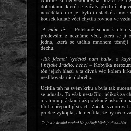
Aurinie si neuvědomovala blížící se ne
dobrotami, které se začaly před ní objev
nevěděla co to je, bylo to sladké a moc 
kousek kulaté věci chytila rovnou ve vzdu
-A mám tě! –
Polekaně sebou škubla v 
především z neznámé věci, která se jí o
jedna, která se utáhla mnohem těsněji
dechu.
-Tak jdeme! Vyděláš nám balík, a kdy
i nějaké žrádlo, hehe! –
Kobylka nerozuměl
tón jejich hlasů a ta divná věc kolem krku
neslibovala nic dobrého.
Ucítila tah na svém krku a byla tak nucena
se udusila. To však nestačilo, jelikož za ch
a k tomu prásknutí až polekaně uskočila na
líbit a přepadl jí strach. Začala vzdorova
prudce vykopla, ale necítila, že by něco za
-To je ale divoká mrcha! No počkej! Však já tě naučím!-