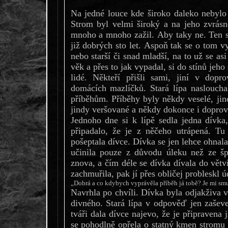
Na jedné louce kde široko daleko nebylo
Strom byl velmi široký a na jeho zvrásn
mnoho a mnoho zažil. Aby taky ne. Ten s
již dobrých sto let. Aspoň tak se o tom v
nebo starší či snad mladší, na to už se a
věk a přes to jak vypadal, si do stínů jeho
lidé. Někteří přišli sami, jiní v dopr
domácích mazlíčků. Stará lípa nasloucha
příběhům. Příběhy byly někdy veselé, ji
jindy veršované a někdy dokonce i dopro
Jednoho dne si k lípě sedla jedna dívka
připadalo, že je z něčeho utrápená. Tu 
pošeptala dívce. Dívka se jen lehce ohnala 
učinila pouze z důvodu úleku než ze šp
znova, a čím déle se dívka dívala do větví 
zachmuřila, pak jí přes obličej probleskl 
„Dobrá a co kdybych vyprávěla příběh já tobě? Je mi smu
Navrhla po chvíli. Dívka byla odjakživa ve
divného. Stará lípa v odpověď jen zaševel
tváři dala dívce najevo, že je připravena 
se pohodlně opřela o statný kmen stromu