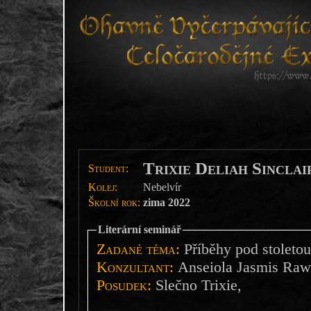
Trixie Deliah Sinclai
Student:
Kolej:
Nebelvír
Školní rok:
zima 2022
Literární seminář
Zadané téma:
Příběhy pod stoletou
Konzultant:
Anseiola Jasmis Raw
Posudek:
Slečno Trixie,