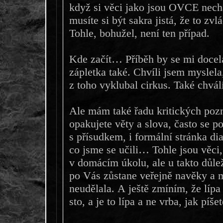
když si věci jako jsou OVCE nechá
musíte si být sakra jistá, že to zvl
Tohle, bohužel, není ten případ.
Kde začít… Příběh by se mi docela 
zápletka také. Chvíli jsem myslela,
z toho vyklubal cirkus. Také chvá
Ale mám také řadu kritických po
opakujete věty a slova, často se 
s přísudkem, i formální stránka di
co jsme se učili… Tohle jsou věci,
v domácím úkolu, ale u takto důlež
po Vás zůstane veřejně navěky a m
neudělala. A ještě zmíním, že lípa j
sto, a je to lípa a ne vrba, jak píš