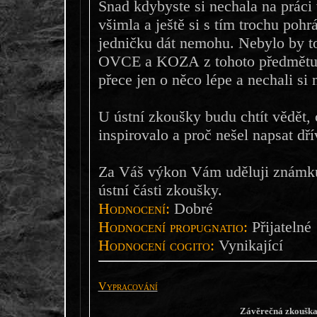
Snad kdybyste si nechala na práci 
všimla a ještě si s tím trochu poh
jedničku dát nemohu. Nebylo by to
OVCE a KOZA z tohoto předmětu, 
přece jen o něco lépe a nechali si 
U ústní zkoušky budu chtít vědět,
inspirovalo a proč nešel napsat dří
Za Váš výkon Vám uděluji známku
ústní části zkoušky.
Hodnocení:
Dobré
Hodnocení propugnatio:
Přijatelné
Hodnocení cogito:
Vynikající
Vypracování
Závěrečná zkoušk