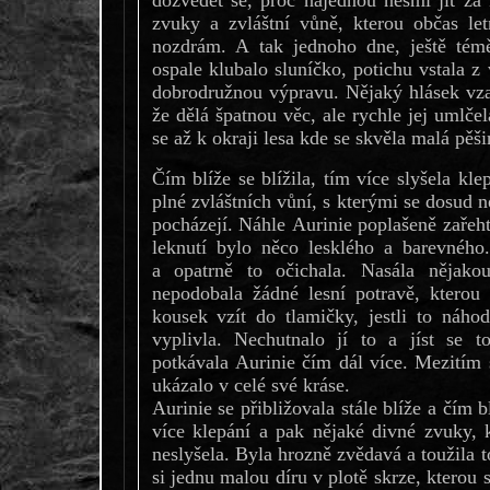
zvuky a zvláštní vůně, kterou občas le
nozdrám. A tak jednoho dne, ještě témě
ospale klubalo sluníčko, potichu vstala z
dobrodružnou výpravu. Nějaký hlásek vzad
že dělá špatnou věc, ale rychle jej umlčel
se až k okraji lesa kde se skvěla malá pěši
Čím blíže se blížila, tím více slyšela kle
plné zvláštních vůní, s kterými se dosud n
pocházejí. Náhle Aurinie poplašeně zařeht
leknutí bylo něco lesklého a barevného
a opatrně to očichala. Nasála nějako
nepodobala žádné lesní potravě, kterou 
kousek vzít do tlamičky, jestli to náho
vyplivla. Nechutnalo jí to a jíst se 
potkávala Aurinie čím dál více. Mezitím 
ukázalo v celé své kráse.
Aurinie se přibližovala stále blíže a čím b
více klepání a pak nějaké divné zvuky, k
neslyšela. Byla hrozně zvědavá a toužila 
si jednu malou díru v plotě skrze, kterou s