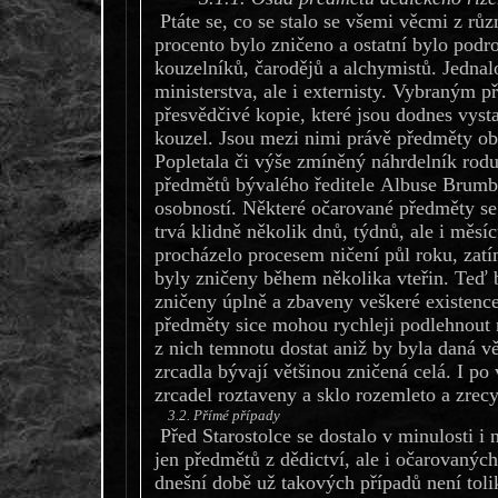
Ptáte se, co se stalo se všemi věcmi z rů
procento bylo zničeno a ostatní bylo pod
kouzelníků, čarodějů a alchymistů. Jednal
ministerstva, ale i externisty. Vybraným
přesvědčivé kopie, které jsou dodnes vys
kouzel. Jsou mezi nimi právě předměty obs
Popletala či výše zmíněný náhrdelník rod
předmětů bývalého ředitele Albuse Brumb
osobností. Některé očarované předměty se n
trvá klidně několik dnů, týdnů, ale i měsí
procházelo procesem ničení půl roku, zat
byly zničeny během několika vteřin. Teď b
zničeny úplně a zbaveny veškeré existenc
předměty sice mohou rychleji podlehnout n
z nich temnotu dostat aniž by byla daná v
zrcadla bývají většinou zničená celá. I p
zrcadel roztaveny a sklo rozemleto a zrec
3.2. Přímé případy
Před Starostolce se dostalo v minulosti i 
jen předmětů z dědictví, ale i očarovanýc
dnešní době už takových případů není toli