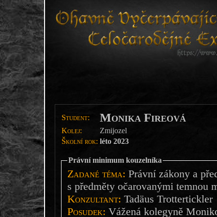
Monika Fireová
Student:
Kolej:
Zmijozel
Školní rok:
léto 2023
Právní minimum kouzelníka
Zadané téma:
Právní zákony a před
s předměty očarovanými temnou m
Konzultant:
Tadäus Trottertickler
Posudek:
Vážená kolegyně Monik