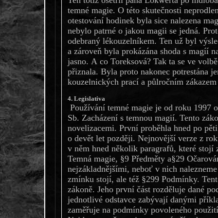
Ten totiž ošetřil pana Lokwerta po mdlobá
temné magie. O této skutečnosti neprodlen
otestování hodinek byla sice nalezena mag
nebylo patrné o jakou magii se jedná. Prot
odebraný lékouzelníkem. Ten už byl výsl
a zároveň byla prokázána shoda s magíí na
jasno. A co Toreksová? Tak ta se ve volbě 
přiznala. Byla proto nakonec potrestána j
kouzelnických prací a půlročním zákazem 
4. Legislativa
Používání temné magie je od roku 1997 o
Sb. Zacházení s temnou magií. Tento záko
novelizacemi. První proběhla hned po pěti 
o devět let později. Nejnovější verze z ro
v něm hned několik paragrafů, které stojí
Temná magie, §9 Předměty a§29 Očarování.
nejzákladnějšími, neboť v nich nalezneme 
zmínku stojí, ale též §299 Podmínky. Tent
zákoně. Jeho první část rozděluje dané po
jednotlivé odstavce zabývají danými příkla
zaměřuje na podmínky povoleného použit