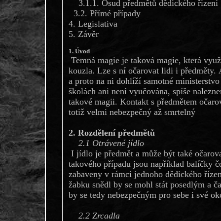
3.1.1. Osud předmětů dědického řízení
3.2. Přímé případy
4. Legislativa
5. Závěr
1. Úvod
Temná magie je taková magie, která využí
kouzla. Lze s ní očarovat lidi i předměty. 
a proto na ni dohlíží samotné ministerstv
školách ani není vyučována, spíše nalezn
takové magii. Kontakt s předmětem očaro
totiž velmi nebezpečný až smrtelný
2. Rozdělení předmětů
2.1 Otrávené jídlo
I jídlo je předmět a může být také očaro
takového případu jsou například balíčky č
zabaveny v rámci jednoho dědického řízení
žabku snědl by se mohl stát posedlým a ča
by se tedy nebezpečným pro sebe i své ok
2.2 Zrcadla