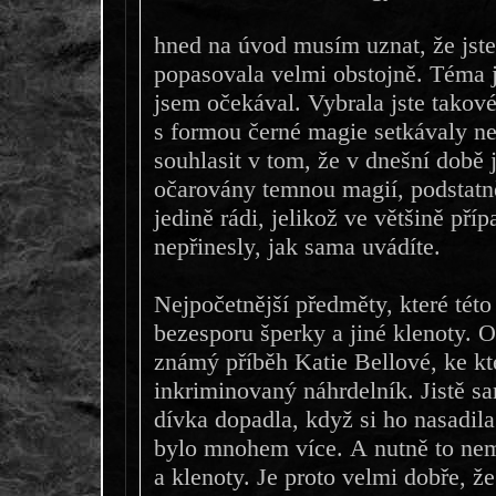
hned na úvod musím uznat, že jst
popasovala velmi obstojně. Téma js
jsem očekával. Vybrala jste takové
s formou černé magie setkávaly n
souhlasit v tom, že v dnešní době 
očarovány temnou magií, podstat
jedině rádi, jelikož ve většině pří
nepřinesly, jak sama uvádíte.
Nejpočetnější předměty, které této
bezesporu šperky a jiné klenoty. 
známý příběh Katie Bellové, ke kte
inkriminovaný náhrdelník. Jistě sa
dívka dopadla, když si ho nasadil
bylo mnohem více. A nutně to nem
a klenoty. Je proto velmi dobře, ž