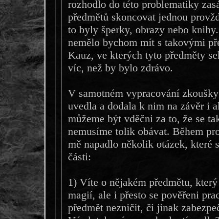
rozhodlo do této problematiky zasá
předmětů skoncovat jednou provždy
to byly šperky, obrazy nebo knihy
nemělo bychom mít s takovými pře
Kauz, ve kterých tyto předměty seh
víc, než by bylo zdrávo.
V samotném vypracování zkoušky j
uvedla a dodala k nim na závěr i ak
můžeme být vděčni za to, že se ta
nemusíme tolik obávat. Během pro
mě napadlo několik otázek, které si
části:
1) Víte o nějakém předmětu, kter
magií, ale i přesto se pověřeni pra
předmět nezničit, či jinak zabezpe