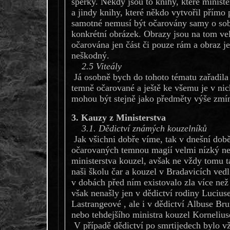
šperky. Někdy jsou to knihy, které minist
a jindy knihy, které někdo vytvořil přímo
samotné nemusí být očarovány samy o sobě,
konkrétní obrázek. Obrazy jsou na tom v
očarována jen část či pouze rám a obraz j
neškodný.
2.5 Viteály
Já osobně bych do tohoto tématu zařadila v
temně očarované a ještě ke všemu je v ni
mohou být stejně jako předměty výše zmí
3. Kauzy z Ministerstva
3.1. Dědictví známých kouzelníků
Jak všichni dobře víme, tak v dnešní dob
očarovaných temnou magií velmi nízký ne
ministerstva kouzel, avšak ne vždy tomu 
naši školu čar a kouzel v Bradavicích ve
v dobách před ním existovalo zla více ne
však nenašly jen v dědictví rodiny Lucius
Lastrangeové , ale i v dědictví Albuse Br
nebo tehdejšího ministra kouzel Kornelius
V případě dědictví po smrtijedech bylo vž