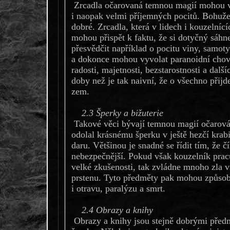
Zrcadla očarovaná temnou magií mohou v
i naopak velmi příjemných pocitů. Bohužel
dobré. Zrcadla, která v lidech i kouzelníc
mohou přispět k faktu, že si dotyčný sáhn
přesvědčit například o pocitu viny, samo
a dokonce mohou vyvolat paranoidní chová
radosti, majetnosti, bezstarostnosti a dalš
doby než je tak naivní, že o všechno přijd
zem.
2.3 Šperky a bižuterie
Takové věci bývají temnou magií očarován
odolal krásnému šperku v ještě hezčí krab
daru. Většinou je snadné se řídit tím, že č
nebezpečnější. Pokud však kouzelník prac
velké zkušenosti, tak zvládne mnoho zla v
prstenu. Tyto předměty pak mohou způsobi
i otravu, paralýzu a smrt.
2.4 Obrazy a knihy
Obrazy a knihy jsou stejně dobrými předm