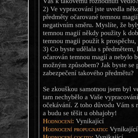
Vás k takovému rozhodnutí vedlo
2) Ve vypracování jste uvedla něko
předměty očarované temnou magií 
negativním směru. Myslíte, že by
temnou magií někdy použity k do
temnou magii použít k prospěchu,
3) Co byste udělala s předmětem, 
očarován temnou magií a nebylo 
možným způsobem? Jak byste se po
zabezpečení takového předmětu?
Se zkouškou samotnou jsem byl v
tam nechybělo a Vaše vypracování
očekávání. Z toho důvodu Vám s r
a budu se těšit u obhajoby!
Hodnocení:
Vynikající
Hodnocení propugnatio:
Vynikající
Hodnocení cogito:
Vynikající