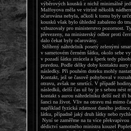
výběrových kousků z nichž minimálně jed
Malfoyova měla ve vitríně několik nádhern
očarována nebyla, ačkoli k tomu byly ur
kousků však bylo úhledně zabaleno do tm
vzbuzovaly pro ministerstvo pozornost. Ty
převezeny, na ministerský odbor proti čer
dalo čekat byly očarovány.
Stříbrný náhrdelník posetý zelenými smar
v sametovém černém šátku, okolo sebe vy
v pozadí šátku ztrácela a šperk tedy působ
pravdou. Podle délky doby kontaktu aury 
následky. Při pouhém doteku mohly nastat
Kontakt, jež se časově pohyboval v rozsa
otravu, avšak ne smrtící. V případě hodiny
následků, delší čas už by je s sebou nést
kontakt s aurou náhrdelníku delší než tři 
šanci na život. Vliv na otravu má mimo čas
například fyzická zdatnost daného jedince,
látku, případně jaký druh látky nebo rychl
Nyní se zaměřme na tu více překvapivou s
dědictví samotného ministra kouzel Pople