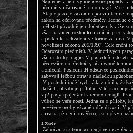
Najdeme v něm vyjmenované případy, v ni
předměty očarované touto magií. Moc jich s
Stejně jako je zákon na použití temné mag
zákon na očarované předměty. Jedná se o 
měl stát původně jen dodatkem k výše zm
však nakonec rozhodlo o změně před vstup
a podán ke schválení ve formě zákona. V p
novelizací zákona 205/1997. Celé znění t
Očarování předmětů. V jednotlivých parag
všemi druhy magie. V posledních deseti p
především na předměty očarované temnou 
a zničení. Poslední tři odstavce posledníh
zabývají léčbou otrav a následků způsobe
V poslední řadě bych ráda zmínila, že kaž
dalších, obsahuje přílohu. V té jsou pops
s případy spojenými s temnou magií. Prot
vůbec ne veřejnosti. Jedná se o přílohy, k
pověřené osoby vázané mlčenlivostí. V př
a osoba již není pověřena, jsou jí vymazá
5. Závěr
Zahrávat si s temnou magií se nevyplácí. 