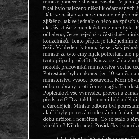
ministr poměrně slušnou zásobu. V jeho „
říkal bylo nalezeno několik očarovaných šp
Dále se našly dva nedefinovatelné předmět
zjištěno, tak se jednalo o něco na způsob vi
ale část duše v nich každém z nich byla. 
odhaleno, že se nejedná o části duše minist
kouzelníků. Tento případ je také jedním z 
řešil. Vzhledem k tomu, že se však jednal
ministr za tyto činy nijak potrestán, ale i 
tento případ prošetřit. Kauza se táhla zhru
několik pracovníků ministerstva včetně tě
Potrestáno bylo nakonec jen 10 zaměstnan
ministerstvu vysoce postavena. Mezi obvin
odboru obrany proti černé magii. Ten dost
Popletalovi vše vymyslet, provést a zamas
představit? Dva takhle mocní lidé a dělaj
a čarodějích. Ministr odboru byl potrest
aktéři byly potrestáni odebráním funkcí, p
dobu určitou i neurčitou. Co se stalo s t
viteálům? Nikdo neví. Povídačky jsou růz
3.1.1. Osud předmětů dědického říze