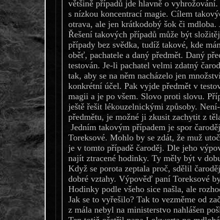
většině případů jde hlavně o vyhrožování
s nízkou koncentrací magie. Cílem takový
otrava, ale jen krátkodobý šok či mdloba. J
Řešení takových případů může být složitějš
případy bez svědka, tudíž takové, kde m
oběť, pachatele a daný předmět. Daný pře
testován. Je-li pachatel velmi zdatný čaro
tak, aby se na něm nacházelo jen množstv
konkrétní účel. Pak vyjde předmět v testo
magii a je po všem. Slovo proti slovu. Pří
ještě řešit lékouzelnickými způsoby. Není-
předmětu, je možné ji zkusit zachytit z tě
Jedním takovým případem je spor čaroděj
Toreksové. Mohlo by se zdát, že muž uto
je v tomto případě čaroděj. Dle jeho výpo
najít ztracené hodinky. Ty měly být v dob
Když se porota zeptala proč, sdělil čarodě
dobré vztahy. Výpověď paní Toreksové by
Hodinky podle všeho sice našla, ale rozho
Jak se to vyřešilo? Tak to vezměme od zač
z mála nebyl na ministerstvo nahlášen po