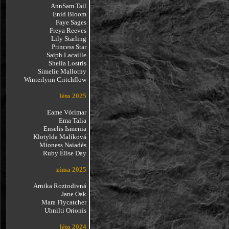
AnnSam Tail
Enid Bloom
Faye Sages
Freya Reeves
Lily Starling
Princess Star
Saiph Lacaille
Sheila Lostris
Simelie Mallorny
Winterlynn Critchflow
léto 2025
Eame Vórimar
Ema Talia
Enselis Ismenia
Klotylda Malíková
Mioness Naiadés
Ruby Élise Day
zima 2025
Arnika Roztodivná
Jane Oak
Mara Flycatcher
Uhnilti Orionis
léto 2024