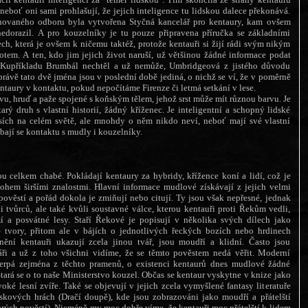
 neboť oni sami prohlašují, že jejich inteligence tu lidskou dalece překonává.
ovaného odboru byla vytvořena Styčná kancelář pro kentaury, kam ovšem
edorazil. A pro kouzelníky je tu pouze připravena příručka se základními
ch, která je ovšem k ničemu taktéž, protože kentauři si žijí rádi svým nikým
tem. A ten, kdo jim jejich život naruší, už většinou žádné informace podat
Kupříkladu Brumbál nechtěl a už nemůže, Umbridgeová z jistého důvodu
vě tato dvě jména jsou v poslední době jediná, o nichž se ví, že v poměrně
ntaury v kontaktu, pokud nepočítáme Firenze či letmá setkání v lese.
vu, hruď a paže spojené s koňským tělem, jehož srst může mít různou barvu. Je
arý druh s vlastní historií, žádný kříženec. Je inteligentní a schopný lidské
esích na celém světě, ale mnohdy o něm nikdo neví, neboť mají své vlastní
bají se kontaktu s mudly i kouzelníky.
u celkem chabé. Pokládají kentaury za hybridy, křížence koní a lidí, což je
ohem širšími znalostmi. Hlavní informace mudlové získávají z jejich velmi
 pověstí a pořád dokola je zmiňují nebo citují. Ty jsou však nepřesné, jednak
ii tvůrců, ale také kvůli soustavné válce, kterou kentauři proti Řekům vedli,
í a posvátné lesy. Staří Řekové je popisují v několika svých dílech jako
tvory, přitom ale v bájích o jednotlivých řeckých bozích nebo hrdinech
nění kentauři ukazují zcela jinou tvář, jsou moudří a klidní. Často jsou
áři a už z toho všichni vidíme, že se těmto pověstem nedá věřit. Moderní
čerpá zejména z těchto pramenů, o existenci kentaurů dnes mudlové žádné
tará se o to naše Ministerstvo kouzel. Občas se kentaur vyskytne v knize jako
oké lesní zvíře. Také se objevují v jejich zcela vymyšlené fantasy literatuře
skových hrách (Dračí doupě), kde jsou zobrazováni jako moudří a přátelští
tarých pověstí). Nicméně my moc dobře víme, že kentauři moc přátelští k lidem