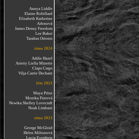
Annya Liddle
Elaine Robillard
Elizabeth Katherine
Arlenová
James Denny Freedom
Lee Baker
Tarabas Orionis
zima 2024
Addie Hazel
Arietty Liella Minette
Claps Craps
Vilja Carrie Dechant
léto 2023
Maya Prinz
Monika Fireová
Newika Shelley Lovecraft
Noah Limbani
zima 2023
George McGloid
Helen Miltonová
Lucia Everdeen