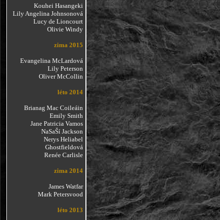
Kouhei Hasangeki
Lily Angelina Johnsonová
Lucy de Lioncourt
Olivie Windy
zima 2015
Evangelina McLardová
Lily Peterson
Oliver McCollin
léto 2014
Brianag Mac Coileáin
Emily Smith
Jane Patricia Vamos
NaSaŠí Jackson
Nerys Heliabel
Ghostfieldová
Renée Carlisle
zima 2014
James Watfar
Mark Petersvood
léto 2013