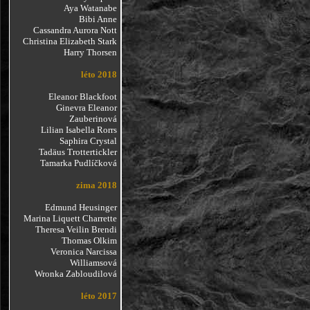
Aya Watanabe
Bibi Anne
Cassandra Aurora Nott
Christina Elizabeth Stark
Harry Thorsen
léto 2018
Eleanor Blackfoot
Ginevra Eleanor
Zauberinová
Lilian Isabella Rorrs
Saphira Crystal
Tadäus Trottertickler
Tamarka Pudlíčková
zima 2018
Edmund Heusinger
Marina Liquett Charrette
Theresa Veilin Brendi
Thomas Olkim
Veronica Narcissa
Williamsová
Wronka Zabloudilová
léto 2017