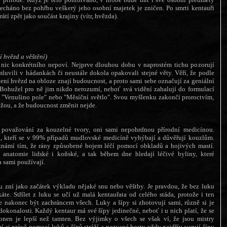
echáno bez pohřbu veškerý jeho osobní majetek je zničen. Po smrti kentauři
rátí zpět jako součást krajiny (vítr, hvězda).
 hvězd a věštění)
e nic konkrétního nepoví. Nejprve dlouhou dobu v naprostém tichu pozorují
luvili v hádankách či neustále dokola opakovali stejné věty. Věří, že podle
ení hvězd na obloze znají budoucnost, a proto sami sebe označují za geniální
 Bohužel pro ně jim nikdo nerozumí, neboť svá vidění zahalují do formulací
, "Venušino pole" nebo "Měsíční světlo". Svou myšlenku zakončí proroctvím,
lžou, a že budoucnost změnit nejde.
považování za kouzelné tvory, oni sami nepohrdnou přírodní medicínou.
i, kteří se v 99% případů mudlovské medicíně vyhýbají a důvěřují kouzlům.
známí tím, že rány způsobené bojem léčí pomocí obkladů a hojivých mastí.
 anatomie lidské i koňské, a tak během dne hledají léčivé byliny, které
 sami používají.
u zní jako začátek výkladu nějaké snu nebo věštby. Je pravdou, že bez luku
te. Střílet z luku se učí už malá kentauřata od celého stáda, protože i ten
 nakonec být zachráncem všech. Luky a šípy si zhotovují sami, různě si je
dokonalosti. Každý kentaur má své šípy jedinečné, neboť i u nich platí, že se
 onen je lepší než tamten. Bez výjimky o všech se však ví, že jsou mistry
í si právě pomocí luků a šípů stráží a nezvané hosty vždy nejdřív varují šípy