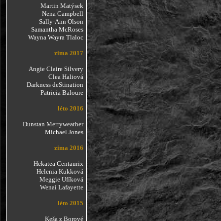
Martin Matýsek
Nena Campbell
Sally-Ann Olson
Samantha McRoses
Wayna Wayra Tlaloc
zima 2017
Angie Claire Silvery
Clea Haliová
Darkness deStination
Patricia Baloure
léto 2016
Dunstan Merryweather
Michael Jones
zima 2016
Hekatea Centaurix
Helenia Kukková
Meggie Ufíková
Wenai Lafayette
léto 2015
Keša z Borové