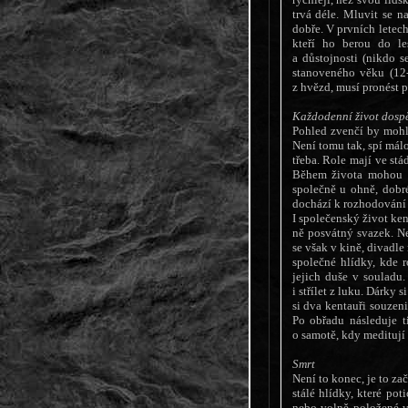
trvá déle. Mluvit se n
dobře. V prvních letech
kteří ho berou do le
a důstojnosti (nikdo s
stanoveného věku (12-
z hvězd, musí pronést 
Každodenní život dosp
Pohled zvenčí by mohl 
Není tomu tak, spí málo
třeba. Role mají ve stá
Během života mohou vy
společně u ohně, dobr
dochází k rozhodování
I společenský život ken
ně posvátný svazek. Ne
se však v kině, divadl
společné hlídky, kde r
jejich duše v souladu
i střílet z luku. Dárky 
si dva kentauři souzen
Po obřadu následuje t
o samotě, kdy meditují 
Smrt
Není to konec, je to zač
stálé hlídky, které po
nebo volně položené v