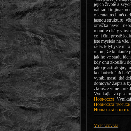
jejich životě a zvyc
nahradit tu jinak ne
o kentaurech něco d
jasnou strukturu, vš
omáčka navíc - neboj
moudré citáty v úvo
co ji činí prostě j
jste myslela na vše.
ráda, kdybyste mi o 
o tom, že kentauře 
jak ho ve stádu ident
kdy onu zkoušku dos
jako je astrologie, 
kentauřích "hřebců"
vyrábí masti, tká de
domova? Zeptala bych
zkoušce víme - nikd
Vynikající za písemn
Hodnocení:
Vynikaj
Hodnocení propugna
Hodnocení cogito:
V
Vypracování