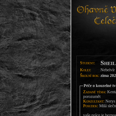
Sheil
Student:
Kolej:
Nebelvír
Školní rok:
zima 202
Péče o kouzelné t
Zadané téma:
Kentau
porozumět
Konzultant:
Nerys 
Posudek:
Milá slečn
vaše práce je bezpo