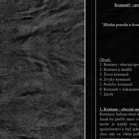
Kentauři - sp
"Hledat pravdu u kenta
Obsah:
1. Kentaur - obecná spe
2. Kentaur u mudlů
3. Život kentaurů
4. Zvyky kentaurů
5. Potřeby kentaurů
6. Kentauři v Zakázané
7. Závěr
1. Kentaur - obecná sp
Kentaury řadíme mezi ko
Jinak by patřili mezi o
nechť je každý tvor,
společenství a byl sch
chce mít ve všem poř
kouzelnými tvory označ