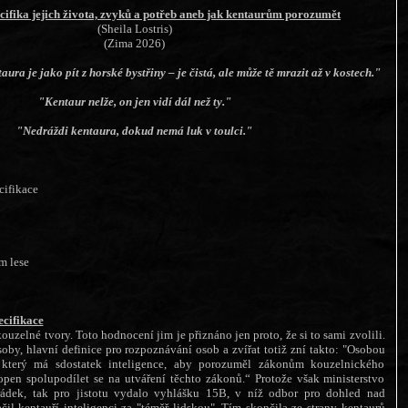
ecifika jejich života, zvyků a potřeb aneb jak kentaurům porozumět
(Sheila Lostris)
(Zima 2026)
ura je jako pít z horské bystřiny – je čistá, ale může tě mrazit až v kostech."
"Kentaur nelže, on jen vidí dál než ty."
"Nedráždi kentaura, dokud nemá luk v toulci."
cifikace
m lese
ecifikace
uzelné tvory. Toto hodnocení jim je přiznáno jen proto, že si to sami zvolili.
soby, hlavní definice pro rozpoznávání osob a zvířat totiž zní takto: "Osobou
 který má sdostatek inteligence, aby porozuměl zákonům kouzelnického
open spolupodílet se na utváření těchto zákonů.“ Protože však ministerstvo
ádek, tak pro jistotu vydalo vyhlášku 15B, v níž odbor pro dohled nad
il kentauří inteligenci za "téměř lidskou". Tím skončila ze strany kentaurů