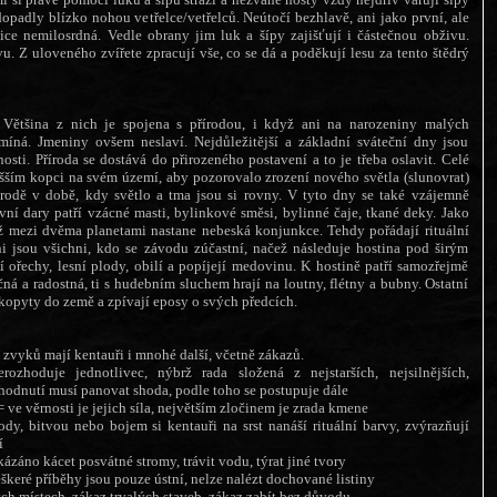
dopadly blízko nohou vetřelce/vetřelců. Neútočí bezhlavě, ani jako první, ale
ice nemilosrdná. Vedle obrany jim luk a šípy zajišťují i částečnou obživu.
u. Z uloveného zvířete zpracují vše, co se dá a poděkují lesu za tento štědrý
. Většina z nich je spojena s přírodou, i když ani na narozeniny malých
míná. Jmeniny ovšem neslaví. Nejdůležitější a základní sváteční dny jsou
osti. Příroda se dostává do přirozeného postavení a to je třeba oslavit. Celé
yšším kopci na svém území, aby pozorovalo zrození nového světla (slunovrat)
írodě v době, kdy světlo a tma jsou si rovny. V tyto dny se také vzájemně
vní dary patří vzácné masti, bylinkové směsi, bylinné čaje, tkané deky. Jako
yž mezi dvěma planetami nastane nebeská konjunkce. Tehdy pořádají rituální
i jsou všichni, kdo se závodu zúčastní, načež následuje hostina pod širým
 ořechy, lesní plody, obilí a popíjejí medovinu. K hostině patří samozřejmě
čná a radostná, ti s hudebním sluchem hrají na loutny, flétny a bubny. Ostatní
 kopyty do země a zpívají eposy o svých předcích.
zvyků mají kentauři i mnohé další, včetně zákazů.
ozhoduje jednotlivec, nýbrž rada složená z nejstarších, nejsilnějších,
hodnutí musí panovat shoda, podle toho se postupuje dále
= ve věrnosti je jejich síla, největším zločinem je zrada kmene
ody, bitvou nebo bojem si kentauři na srst nanáší rituální barvy, zvýrazňují
í
kázáno kácet posvátné stromy, trávit vodu, týrat jiné tvory
škeré příběhy jsou pouze ústní, nelze nalézt dochované listiny
ch místech, zákaz trvalých staveb, zákaz zabít bez důvodu