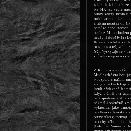
jakákoli další diskuze,
Na MK tak vedle jmen
nikdy žádný kentaur n
informacemi o kentaure
a ničím nerušeným živo
nemůže nebo nechce. 
nechce. Mimochodem prá
nedávné době byla s ke
Kentaur má lidskou hla
to samostatný, velmi st
řeči. Vyskytuje se v l
způsoby utajení a vyhý
2. Kentaur u mudlů
Mudlovské znalosti jso
v rozporu s našimi mn
starých řeckých bájí a
kvůli přidávané fantas
když bránili svá územ
nízkopudové a divoké 
někteří konkrétně zmí
vykresleni jako samot
mudlovská literatura 
přímé důkazy nemají. S
moudrý učitel nebo div
(Letopisy Narnie) a de
tvorové (narozdíl od s