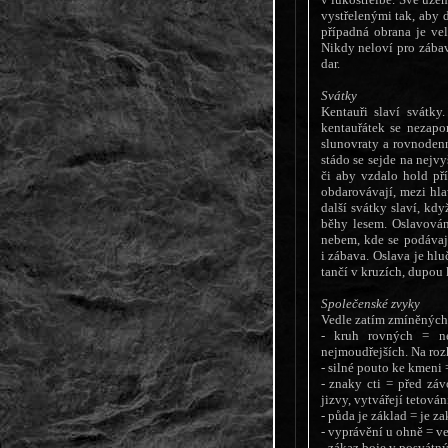
vystřelenými tak, aby 
případná obrana je vel
Nikdy neloví pro zábav
dar.
Svátky
Kentauři slaví svátky
kentauřátek se nezapo
slunovraty a rovnodenn
stádo se sejde na nejv
či aby vzdalo hold př
obdarovávají, mezi hla
další svátky slaví, kd
běhy lesem. Oslavován
nebem, kde se podávají
i zábava. Oslava je hlu
tančí v kruzích, dupou
Společenské zvyky
Vedle zatím zmíněných 
- kruh rovných = ner
nejmoudřejších. Na roz
- silné pouto ke kmeni 
- znaky cti = před záv
jizvy, vytvářejí tetován
- půda je základ = je za
- vyprávění u ohně = ve
- zákaz boje v posvátný