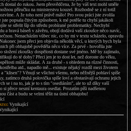
ích dostal do rukou. Jsem přesvědčena, že by váš text mohl směle
možnou příručku na ministerstvu kouzel. Rozhodně se z ní totiž
ozvíme. A že toho není právě málo! Pro svou práci jste zvolila
e jste popsala čtivým způsobem, k mé potěše tu chybí jakákoli
íte se střelit šíp do středu probírané problematiky. Nechybí
du a hravá báseň v závěru, obojí dodává vaší zkoušce něco navíc,
edinečnou. Nenacházím vůbec nic, co by mi v textu scházelo, opravdu
 Nakonec jsem přeci jen objevila několik věcí, u kterých bych byla
nich při obhajobě pověděla něco více. Za prvé - hovořila jste
po složení zkoušky dospělosti dostane své jméno. Mě by zajímalo,
ifikují do té doby? Přeci jen je to dost let, než doroste do věku,
pělosti může skládat. A za druhé - s ohledem na různé činnosti,
lukostřelba atd., napadlo mě... existuje nějaký rozdíl mezi životem
 a "klisen"? Věnují se všichni všemu, nebo něžnější pohlaví spíše
ky, zatímco druhá polovička spíše loví a obstarávají ochranu jejich
 se i na to, jak je to s tím "osedláním", ale to už díky vaší
o si přece nesmí kentaura osedlat. Prozatím píši nadšenou
ou část a budu se velmi těšit na ústní obhajobu!
ící
tio:
Vynikající
ynikající