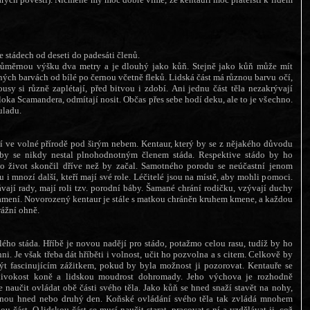
e stádech od deseti do padesáti členů.
ůměrnou výšku dva metry a je dlouhý jako kůň. Stejně jako kůň může mít
ných barvách od bílé po černou včetně fleků. Lidská část má různou barvu očí,
ousy si různě zaplétají, před bitvou i zdobí. Ani jednu část těla nezakrývají
oka Scamandera, odmítají nosit. Občas přes sebe hodí deku, ale to je všechno.
uladu.
dí ve volné přírodě pod širým nebem. Kentaur, který by se z nějakého důvodu
 by se nikdy nestal plnohodnotným členem stáda. Respektive stádo by ho
eho život skončil dříve než by začal. Samotného porodu se neúčastní jenom
ou i mnozí další, kteří mají své role. Léčitelé jsou na místě, aby mohli pomoci.
ávají rady, mají roli tzv. porodní báby. Šamané chrání rodičku, vzývají duchy
namení. Novorozený kentaur je stále s matkou chráněn kruhem kmene, a každou
rážní ohně.
ého stáda. Hříbě je novou nadějí pro stádo, potažmo celou rasu, tudíž by ho
ni. Je však třeba dát hříběti i volnost, učit ho pozvolna a s citem. Celkově by
t fascinujícím zážitkem, pokud by byla možnost ji pozorovat. Kentauře se
divokost koně a lidskou moudrost dohromady. Jeho výchova je rozhodně
e naučit ovládat obě části svého těla. Jako kůň se hned snaží stavět na nohy,
inou hned nebo druhý den. Koňské ovládání svého těla tak zvládá mnohem
ou část. O lidskou část se musí naučit starat, pracovat s ní a vzdělávat ji, což