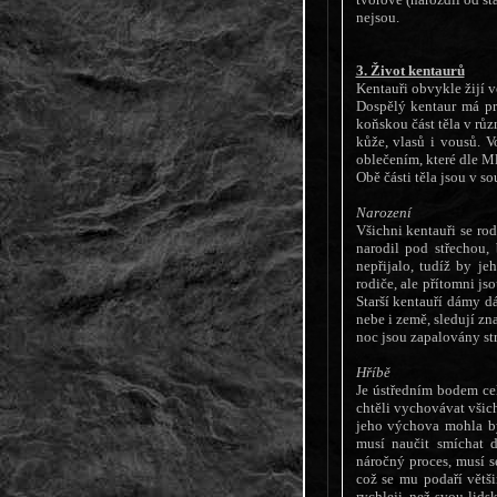
nejsou.
3. Život kentaurů
Kentauři obvykle žijí v
Dospělý kentaur má pr
koňskou část těla v růz
kůže, vlasů i vousů. V
oblečením, které dle Ml
Obě části těla jsou v so
Narození
Všichni kentauři se ro
narodil pod střechou,
nepřijalo, tudíž by j
rodiče, ale přítomni js
Starší kentauří dámy d
nebe i země, sledují z
noc jsou zapalovány st
Hříbě
Je ústředním bodem cel
chtěli vychovávat všich
jeho výchova mohla bý
musí naučit smíchat 
náročný proces, musí s
což se mu podaří větš
rychleji, než svou lidsk