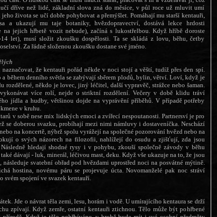
aučí dříve než lidé, základní slova zná do měsíce, v půl roce už mluvit umí
 jeho života se učí dobře pohybovat a přemýšlet. Pomáhají mu starší kentauři,
sa a ukazují mu taje botaniky, hvězdopravectví, dostává lekce hrdosti
e na jejich hřbetě vozit nebude), začíná s lukostřelbou. Když hříbě doroste
14 let), musí složit zkoušku dospělosti. Ta se skládá z lovu, běhu, četby
poselství. Za řádně složenou zkoušku dostane své jméno.
ělých
naznačovat, že kentauři pořád někde v noci stojí a věští, tudíž přes den spí.
 a během denního světla se zabývají sběrem plodů, bylin, větví. Loví, když je
du rozdělené, někdo je lovec, jiný léčitel, další vypravěč, strážce nebo šaman.
konávat více rolí, nejde o striktní rozdělení. Večery v době klidu tráví
ého jídla a hudby, většinou dojde na vyprávění příběhů. V případě potřeby
 kmene v kruhu.
tarů v sobě nese mix lidských emoci a zvířecí nespoutanosti. Partnersví je pro
ž se doberou svazku, probíhají mezi nimi námluvy i dostaveníčka. Neschází
e nebo na koncertě, nýbrž spolu vyrážejí na společné pozorování hvězd nebo na
okují o svých názorech na filozofii, nahlížejí do osudu a zjišťují, zda jsou
. Následně hledají shodné rysy i v pohybu, zkouší společně závody v běhu
si také dávají - luk, minerál, léčivou mast, deku. Když vše ukazuje na to, že jsou
i, následuje svatební obřad pod hvězdami uprostřed noci na posvátné mýtině.
ichá hostina, novému páru se projevuje úcta. Novomanželé pak noc stráví
o svém spojení ve svazek kentauří.
átek. Jde o návrat těla zemi, lesu, horám i vodě. U umírajícího kentaura se drží
tichu zpívají. Když zemře, ostatní kentauři ztichnou. Tělo může být pohřbené
 přírodě. Když je tělo pohřbíváno, v hrobě bude mít i své osobní předměty