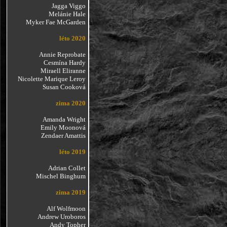
Jagga Viggo
Melánie Hale
Myker Fae McGarden
léto 2020
Annie Reprobate
Cesmína Hardy
Miraell Eliranne
Nicolette Marique Leroy
Susan Cooková
zima 2020
Amanda Wright
Emily Moonová
Zendaer Amattis
léto 2019
Adrian Collet
Mischel Binghum
zima 2019
Alf Wolfmoon
Andrew Uroboros
Andy Topher