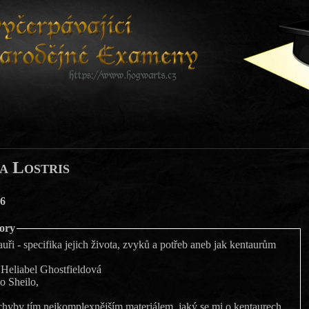
a Lostris
6
vory
ři - specifika jejich života, zvyků a potřeb aneb jak kentaurům
Heliabel Ghostfieldová
o Sheilo,
chyby tím nejkomplexnějším materiálem, jaký se mi o kentaurech,