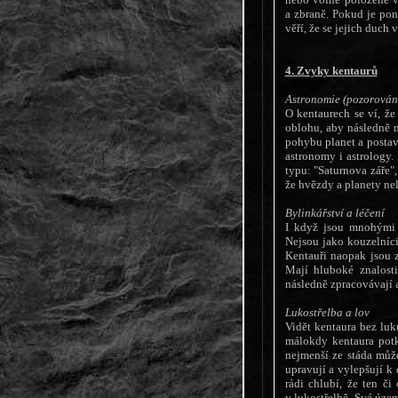
a zbraně. Pokud je pon
věří, že se jejich duch v
4. Zvyky kentaurů
Astronomie (pozorování
O kentaurech se ví, ž
oblohu, aby následně m
pohybu planet a postav
astronomy i astrology.
typu: "Saturnova záře"
že hvězdy a planety ne
Bylinkářství a léčení
I když jsou mnohými 
Nejsou jako kouzelníc
Kentauři naopak jsou 
Mají hluboké znalosti
následně zpracovávají a
Lukostřelba a lov
Vidět kentaura bez luk
málokdy kentaura potká
nejmenší ze stáda může
upravují a vylepšují k 
rádi chlubí, že ten či
v lukostřelbě. Své územ