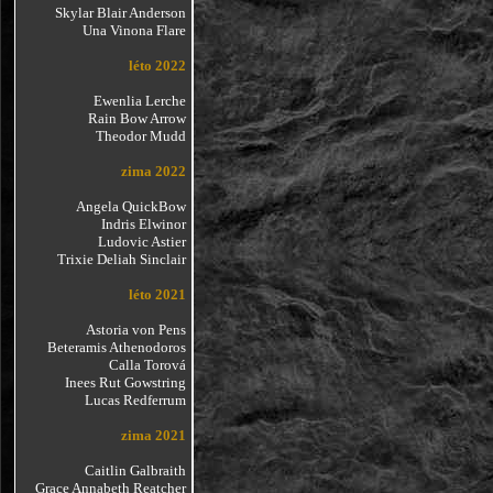
Skylar Blair Anderson
Una Vinona Flare
léto 2022
Ewenlia Lerche
Rain Bow Arrow
Theodor Mudd
zima 2022
Angela QuickBow
Indris Elwinor
Ludovic Astier
Trixie Deliah Sinclair
léto 2021
Astoria von Pens
Beteramis Athenodoros
Calla Torová
Inees Rut Gowstring
Lucas Redferrum
zima 2021
Caitlin Galbraith
Grace Annabeth Reatcher