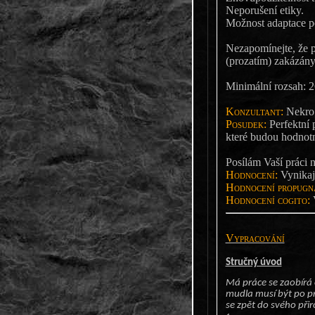
Neporušení etiky.
Možnost adaptace po
Nezapomínejte, že 
(prozatím) zakázány 
Minimální rozsah: 2
Konzultant:
Nekro 
Posudek:
Perfektní 
které budou hodnot
Posílám Vaší práci n
Hodnocení:
Vynikaj
Hodnocení propugna
Hodnocení cogito:
V
Vypracování
Stručný úvod
Má práce se zaobírá
mudla musí být po pr
se zpět do svého při