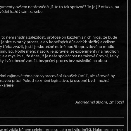
umenty ovšem nepřesvědčují. Je to tak správně? To je již otázka, na
vědět každý sám za sebe.
to není snadná záležitost, protože při každém z nich hrozí, že bude
 je sice zvratný proces, ale v konečných důsledcích složitý a celkem
y třeba zvážit, jestli je skutečně nutné použít opravdového mudlu
imulaci. Podle mého názoru je správné, že experimenty na mudlech
 ale myslím si, že dnes již je naše společnost na takové úrovni, že by
icky i všeobecně zaručit bezpečný proces bez následků na obou
elmi zajímavé téma pro vypracování zkoušek OVCE, ale zároveň by
ímavou práci. Pokud se změní legislativa, já osobně bych možná
kariéře.
Adanedhel Bloom, Zmijozel
e mi zdála během celého procesu jako nejzáludnější. Nakonec jsem se