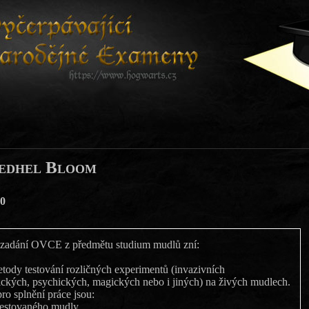
edhel Bloom
0
zadání OVCE z předmětu studium mudlů zní:
tody testování rozličných experimentů (invazivních
zických, psychických, magických nebo i jiných) na živých mudlech.
o splnění práce jsou:
testovaného mudly.