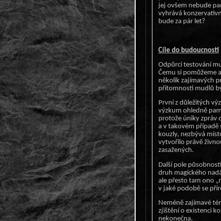
jej ovšem nebude pa
vyhrává konzervativně
bude za pár let?
Cíle do budoucnosti
Odpůrci testování mu
Čemu si pomůžeme a 
několik zajímavých p
přítomnosti mudlů by
První z důležitých vý
výzkum ohledně paměť
protože úniky zpráv 
a v takovém případě s
kouzly, nezbývá míst
vytvořilo právě živn
zasažených.
Další pole působnosti
druh magického nadán
ale přesto tam ono „
v jaké podobě se přír
Neméně zajímavé tém
zjištění o existenci k
nekonečna.