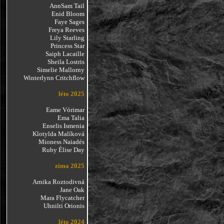
AnnSam Tail
Enid Bloom
Faye Sages
Freya Reeves
Lily Starling
Princess Star
Saiph Lacaille
Sheila Lostris
Simelie Mallorny
Winterlynn Critchflow
léto 2025
Eame Vórimar
Ema Talia
Enselis Ismenia
Klotylda Malíková
Mioness Naiadés
Ruby Élise Day
zima 2025
Arnika Roztodivná
Jane Oak
Mara Flycatcher
Uhnilti Orionis
léto 2024