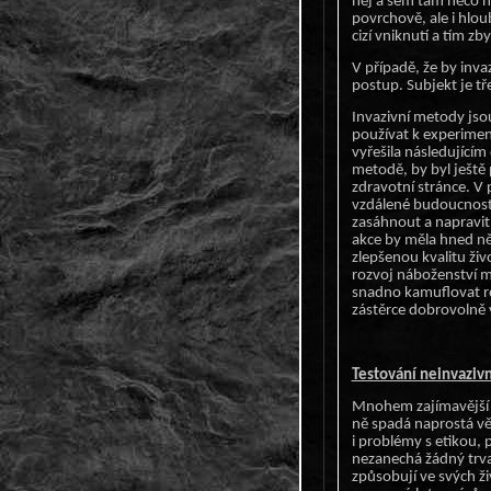
něj a sem tam něco na
povrchově, ale i hlo
cizí vniknutí a tím 
V případě, že by inv
postup. Subjekt je tř
Invazivní metody jsou
používat k experimen
vyřešila následujícím
metodě, by byl ješt
zdravotní stránce. V p
vzdálené budoucnosti
zasáhnout a napravit 
akce by měla hned něk
zlepšenou kvalitu živ
rozvoj náboženství me
snadno kamuflovat ro
zástěrce dobrovolně v
Testování neinvaziv
Mnohem zajímavější 
ně spadá naprostá vě
i problémy s etikou, 
nezanechá žádný trval
způsobují ve svých ži