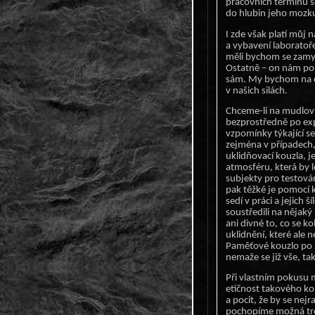
pracovních termínů se
do hlubin jeho mozk
I zde však platí můj 
a vybavení laboratoř
měli bychom se zamys
Ostatně – on nám po
sám. My bychom na opl
v našich silách.
Chceme-li na mudlovi 
bezprostředně po ex
vzpomínky týkající se
zejména v případech,
uklidňovací kouzla, j
atmosféru, která by 
subjekty pro testován
pak těžké je pomocí k
sedí v práci a jejich 
soustředili na nějaký
ani divné to, co se 
uklidnění, které ale 
Paměťové kouzlo po 
nemaže se již vše, tak
Při vlastním pokusu 
etičnost takového ko
a pocit, že by se nej
pochopíme možná troc