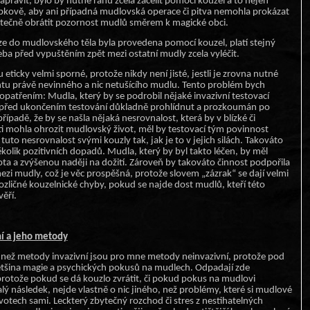
pravit, bylo by nutné ránu zcela zacelit pomocí kouzel a to nejen
ubkově, aby ani případná mudlovská operace či pitva nemohla prokázat
zbytečně obrátit pozornost mudlů směrem k magické obci.
aze do mudlovského těla byla provedena pomocí kouzel, platí stejný
eba před vypuštěním zpět mezi ostatní mudly zcela vyléčit.
 eticky velmi sporné, protože nikdy není jisté, jestli je zrovna nutné
tu právě nevinného a nic netušícího mudlu. Tento problém bych
 opatřením: Mudla, který by se podrobil nějaké invazivní testovací
ě před ukončením testování důkladně prohlídnut a prozkoumán po
řípadě, že by se našla nějaká nesrovnalost, která by v blízké či
 mohla ohrozit mudlovský život, měl by testovací tým povinnost
tuto nesrovnalost svými kouzly tak, jak je to v jejich silách. Takováto
olik pozitivních dopadů. Mudla, který by byl takto léčen, by měl
ota a zvýšenou naději na dožití. Zároveň by takováto činnost podpořila
zi mudly, což je věc prospěšná, protože slovem „zázrak“ se dají velmi
zličné kouzelnické chyby, pokud se najde dost mudlů, kteří této
ěří.
ní a jeho metody
než metody invazivní jsou pro mne metody neinvazivní, protože pod
tšina magie a psychických pokusů na mudlech. Odpadají zde
protože pokud se dá kouzlo zvrátit, či pokud pokus na mudlovi
ý následek, nejde vlastně o nic jiného, než problémy, které si mudlové
votech sami. Leckterý zbytečný rozchod či stres z nestihatelných