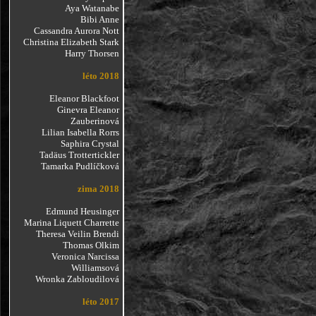
Aya Watanabe
Bibi Anne
Cassandra Aurora Nott
Christina Elizabeth Stark
Harry Thorsen
léto 2018
Eleanor Blackfoot
Ginevra Eleanor
Zauberinová
Lilian Isabella Rorrs
Saphira Crystal
Tadäus Trottertickler
Tamarka Pudlíčková
zima 2018
Edmund Heusinger
Marina Liquett Charrette
Theresa Veilin Brendi
Thomas Olkim
Veronica Narcissa
Williamsová
Wronka Zabloudilová
léto 2017