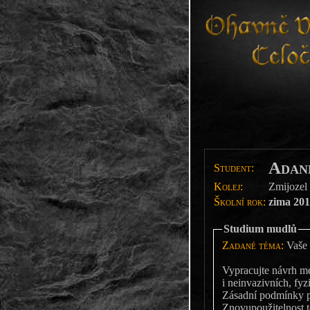
Adan
Student:
Kolej:
Zmijozel
Školní rok:
zima 201
Studium mudlů
Zadané téma:
Vaše 
Vypracujte návrh me
i neinvazivních, fy
Zásadní podmínky pr
Znovupoužitelnost 