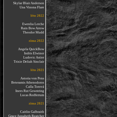
Skylar Blair Anderson
Una Vinona Flare
léto 2022
Ewenlia Lerche
Rain Bow Arrow
Theodor Mudd
zima 2022
Angela QuickBow
Indris Elwinor
Ludovic Astier
Trixie Deliah Sinclair
léto 2021
Astoria von Pens
Beteramis Athenodoros
Calla Torová
Inees Rut Gowstring
Lucas Redferrum
zima 2021
Caitlin Galbraith
Grace Annabeth Reatcher