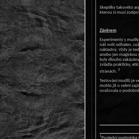
Skeptiky takovéto arg
kterou si musí zodpo
Závěrem
Experimenty s mudly, 
náš svět odhalen, což
nákladný. Vždy je ted
anebo jen magickou s
byly dlouho zakázány,
zvládla prakticky, et
3
stranách.
Testování mudlů je v
mohlo jít o velmi zaj
uvažovala o podobné 
1
Poslední podmínka s