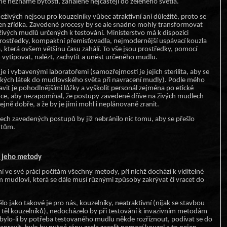
né neznámé bytosti, zahalené nejčastěji do zeleného světla.
ivých nejsou pro kouzelníky vůbec atraktivní ani důležité, proto se
en zřídka. Zavedené procesy by se ale snadno mohly transformovat
 živých mudlů určených k testování. Ministerstvo má k dispozici
ostředky, kompaktní přemisťovadla, nejmodernější uspávací kouzla
 která ovšem většinu času zahálí. To vše jsou prostředky, pomocí
 vytipovat, nalézt, zachytit a unést určeného mudlu.
e i vybavenými laboratořemi (samozřejmostí je jejich sterilita, aby se
kých látek do mudlovského světa při navracení mudly). Podle mého
avit je pohodlnějšími lůžky a vyškolit personál zejména po etické
nce, aby nezapomínal, že postupy zavedené dříve na živých mudlech
jně dobře, a že by je jimi mohl i neplánovaně zranit.
šech zavedených postupů by již nebránilo nic tomu, aby se přešlo
ntům.
a jeho metody
 ve své práci počítám všechny metody, při nichž dochází k viditelné
mudlovi, která se dále musí různými způsoby zakrývat či vracet do
o jako takové je pro nás, kouzelníky, neatraktivní (nijak se stavbou
d těl kouzelníků), nedocházelo by při testování k invazivním metodám
 bylo-li by potřeba testovaného mudlu někde rozříznout, podívat se do