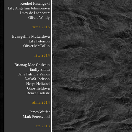
Kouhei Hasangeki
Lily Angelina Johnsonová
Lucy de Lioncourt
Olivie Windy
zima 2015
Evangelina McLardová
Lily Peterson
Oliver McCollin
léto 2014
Brianag Mac Coileáin
Emily Smith
Jane Patricia Vamos
NaSaŠí Jackson
Nerys Heliabel
Ghostfieldová
Renée Carlisle
zima 2014
James Watfar
Mark Petersvood
léto 2013