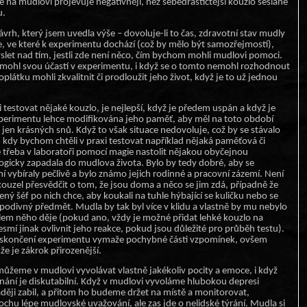
 na mudlovi projevuje negativněji, než sebedrastičtější kouzlo seslané
u.
návrh, který jsem uvedla výše – dovoluje-li to čas, zdravotní stav mudly
e, ve které k experimentu dochází (což by mělo být samozřejmostí),
let nad tím, jestli zde není něco, čím bychom mohli mudlovi pomoci.
mohl svou účastí v experimentu, i když se o tomto nemohl rozhodnout
átku mohli zkvalitnit či prodloužit jeho život, když je to už jednou
testovat nějaké kouzlo, je nejlepší, když je předem uspán a když je
perimentu lehce modifikována jeho paměť, aby měl na toto období
 jen krásných snů. Když to však situace nedovoluje, což by se stávalo
 kdy bychom chtěli v praxi testovat například nějaká paměťová či
e třeba v laboratoři pomocí magie nastolit nějakou obyčejnou
logicky zapadala do mudlova života. Bylo by tedy dobré, aby se
í vybíraly pečlivě a bylo známo jejich rodinné a pracovní zázemí. Není
ouzel přesvědčit o tom, že jsou doma a něco se jim zdá, případně že
šílený šéf po nich chce, aby koukali na tuhle hýbající se kuličku nebo se
 podivný předmět. Mudla by tak byl více v klidu a vlastně by mu nebylo
kolem něho děje (pokud ano, vždy je možné přidat lehké kouzlo na
nesmí jinak ovlivnit jeho reakce, pokud jsou důležité pro průběh testu).
skončení experimentu vymaže pochybné části vzpomínek, ovšem
že je zákrok přirozenější.
můžeme v mudlovi vyvolávat vlastně jakékoliv pocity a emoce, i když
nání je diskutabilní. Když v mudlovi vyvoláme hlubokou depresi
raději zabil, a přitom ho budeme držet na místě a monitorovat,
hu lépe mudlovské uvažování, ale zas jde o nelidské týrání. Mudla si