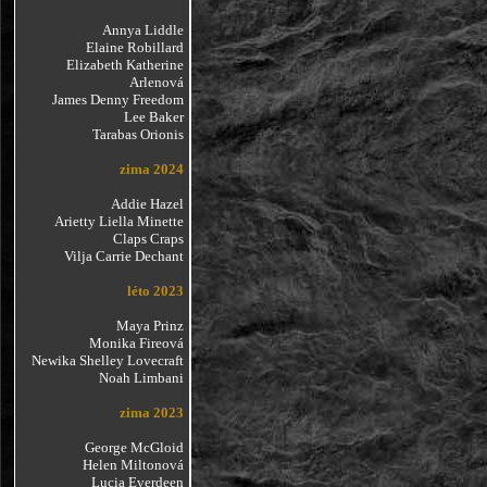
Annya Liddle
Elaine Robillard
Elizabeth Katherine
Arlenová
James Denny Freedom
Lee Baker
Tarabas Orionis
zima 2024
Addie Hazel
Arietty Liella Minette
Claps Craps
Vilja Carrie Dechant
léto 2023
Maya Prinz
Monika Fireová
Newika Shelley Lovecraft
Noah Limbani
zima 2023
George McGloid
Helen Miltonová
Lucia Everdeen