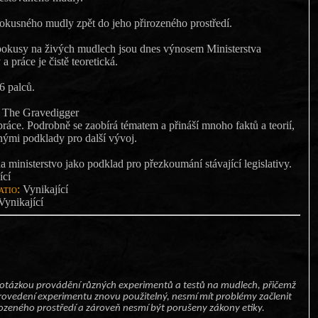
kusného mudly zpět do jeho přirozeného prostředí.
pokusy na živých mudlech jsou dnes výnosem Ministerstva
a práce je čistě teoretická.
6 palců.
The Gravedigger
práce. Podrobně se zaobírá tématem a přináší mnoho faktů a teorií,
nými podklady pro další vývoj.
a ministerstvo jako podklad pro přezkoumání stávající legislativy.
ící
tio:
Vynikající
ynikající
 otázkou provádění různých experimentů a testů na mudlech, přičemž
ovedení experimentu znovu použitelný, nesmí mít problémy začlenit
rozeného prostředí a zároveň nesmí být porušeny zákony etiky.