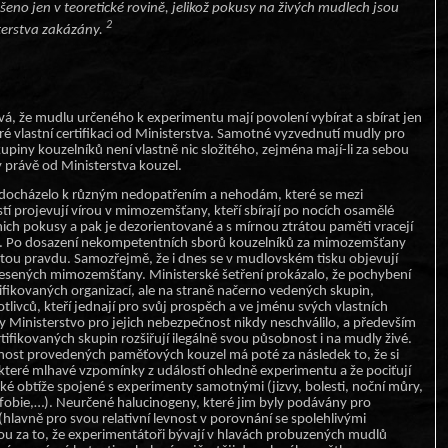
ešeno jen v teoretické rovině, jelikož pokusy na živých mudlech jsou
2
erstva zakázány.
á, že mudlu určeného k experimentu mají povolení vybírat a sbírat jen
teré vlastní certifikaci od Ministerstva. Samotné vyzvednutí mudly pro
upiny kouzelníků není vlastně nic složitého, zejména mají-li za sebou
právě od Ministerstva kouzel.
 docházelo k různým nedopatřením a nehodám, které se mezi
í projevují vírou v mimozemšťany, kteří sbírají po nocích osamělé
ich pokusy a pak je dezorientované a s mírnou ztrátou paměti vracejí
li. Po dosazení nekompetentních sborů kouzelníků za mimozemšťany
ou pravdu. Samozřejmě, že i dnes se v mudlovském tisku objevují
esených mimozemšťany. Ministerské šetření prokázalo, že pochybení
ifikovaných organizací, ale na straně načerno vedených skupin,
livců, kteří jednají pro svůj prospěch a ve jménu svých vlastních
y Ministerstvo pro jejich nebezpečnost nikdy neschválilo, a především
rtifikovaných skupin rozšiřují ilegálně svou působnost i na mudly živé.
ost provedených paměťových kouzel má poté za následek to, že si
teré mlhavé vzpomínky z událostí ohledně experimentu a že pociťují
ické obtíže spojené s experimenty samotnými (jizvy, bolesti, noční můry,
 fobie,…). Neurčené halucinogeny, které jim byly podávány pro
hlavně pro svou relativní levnost v porovnání se spolehlivými
u za to, že experimentátoři bývají v hlavách probuzených mudlů