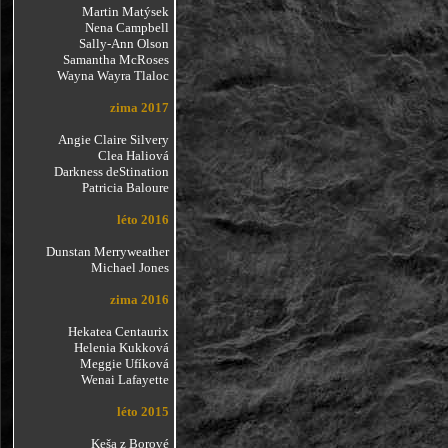
Martin Matýsek
Nena Campbell
Sally-Ann Olson
Samantha McRoses
Wayna Wayra Tlaloc
zima 2017
Angie Claire Silvery
Clea Haliová
Darkness deStination
Patricia Baloure
léto 2016
Dunstan Merryweather
Michael Jones
zima 2016
Hekatea Centaurix
Helenia Kukková
Meggie Ufíková
Wenai Lafayette
léto 2015
Keša z Borové