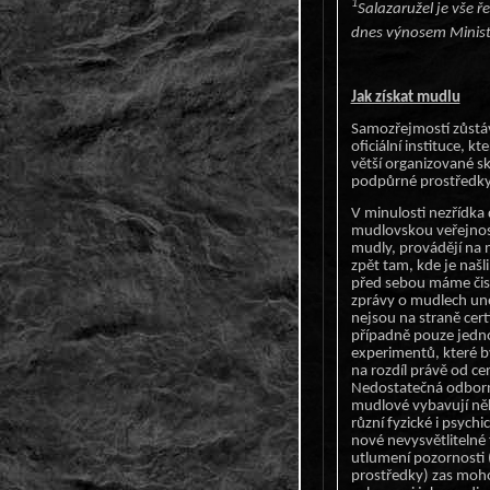
1
Salazaružel je vše ř
dnes výnosem Minist
Jak získat mudlu
Samozřejmostí zůstáv
oficiální instituce, k
větší organizované sk
podpůrné prostředky 
V minulosti nezřídka
mudlovskou veřejnost
mudly, provádějí na n
zpět tam, kde je naš
před sebou máme čist
zprávy o mudlech un
nejsou na straně cert
případně pouze jednot
experimentů, které b
na rozdíl právě od ce
Nedostatečná odborn
mudlové vybavují něk
různí fyzické i psych
nové nevysvětlitelné
utlumení pozornosti (
prostředky) zas moho