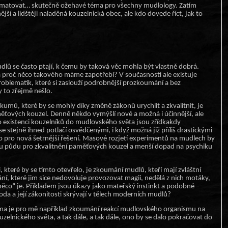
matovat… skutečně ožehavé téma pro všechny mudlology. Zatím
jší a lidštěji naladěná kouzelnická obec, ale kdo dovede říct, jak to
dlů se často ptají, k čemu by taková věc mohla být vlastně dobrá.
proč něco takového máme zapotřebí? V současnosti ale existuje
roblematik, které si zaslouží podrobnější prozkoumání a bez
 to zřejmě nešlo.
zkumů, které by se mohly díky změně zákonů urychlit a zkvalitnit, je
ových kouzel. Denně někdo vymýšlí nové a možná i účinnější, ale
o existenci kouzelníků do mudlovského světa jsou zřídkakdy
e stejně ihned potlačí osvědčenými, i když možná již příliš drastickými
o pro nová šetrnější řešení. Masové rozjetí experimentů na mudlech by
ou půdu pro zkvalitnění paměťových kouzel a menší dopad na psychiku
, které by se tímto otevřelo, je zkoumání mudlů, kteří mají zvláštní
í, které jim sice nedovoluje provozovat magii, nedělá z nich motáky,
něco“ je. Příkladem jsou úkazy jako mateřský instinkt a podobné –
oda a její zákonitosti skrývají v tělech moderních mudlů?
a je pro mě například zkoumání reakcí mudlovského organismu na
ouzelnického světa, a tak dále, a tak dále, ono by se dalo pokračovat do