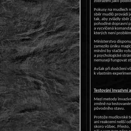
zobrazeni jako podiv
Pokusy na mudlech než
sběr mudlů provádí j
tak, aby zvládly sběr
pohodlné dopravní pr
a vycvičená komanda,
kterých není problém
Ministerstvo disponuj
zamezilo úniku magic
mínění by stačilo vyb
a psychologické strá
nemusejí fungovat ste
Avšak při dodržení v
k vlastním experime
Testování invazivní 
Mezi metody invazivní
změně na testovaném 
původního stavu.
Protože mudlovské těl
ani reakcemi neliší o
skoro vůbec. Přesto,