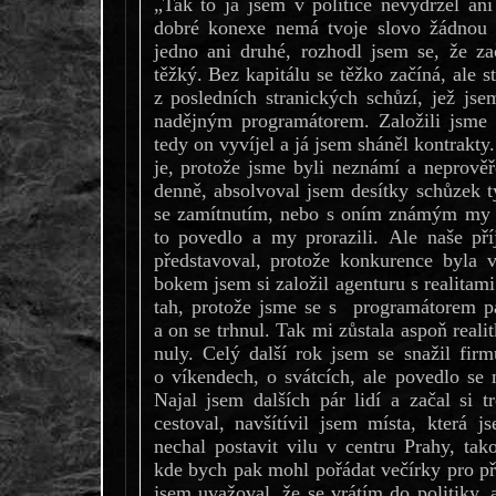
„Tak to já jsem v politice nevydržel an
dobré konexe nemá tvoje slovo žádnou 
jedno ani druhé, rozhodl jsem se, že za
těžký. Bez kapitálu se těžko začíná, ale st
z posledních stranických schůzí, jež js
nadějným programátorem. Založili jsme f
tedy on vyvíjel a já jsem sháněl kontrakty.
je, protože jsme byli neznámí a neprověř
denně, absolvoval jsem desítky schůzek tý
se zamítnutím, nebo s oním známým my 
to povedlo a my prorazili. Ale naše př
představoval, protože konkurence byla v
bokem jsem si založil agenturu s realitam
tah, protože jsme se s programátorem pár měsíců na to nějak nepohodli
a on se trhnul. Tak mi zůstala aspoň reali
nuly. Celý další rok jsem se snažil fir
o víkendech, o svátcích, ale povedlo se 
Najal jsem dalších pár lidí a začal si t
cestoval, navšítívil jsem místa, která 
nechal postavit vilu v centru Prahy, ta
kde bych pak mohl pořádat večírky pro přá
jsem uvažoval, že se vrátím do politiky, 