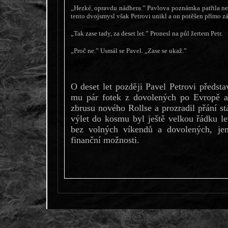
„Hezké, opravdu nádhera.” Pavlova poznámka patřila nej
tento dvojsmysl však Petrovi unikl a on potěšen přímo zář
„Tak zase tady, za deset let.” Pronesl na půl žertem Petr.
„Proč ne.” Usmál se Pavel. „Zase se ukaž.”
O deset let později Pavel Petrovi předsta
mu pár fotek z dovolených po Evropě a
zbrusu nového Rollse a prozradil přání s
výlet do kosmu byl ještě velkou řádku l
bez volných víkendů a dovolených, j
finanční možnosti.