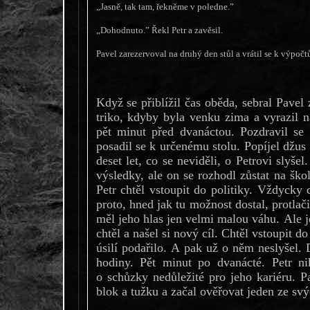
„Jasně, tak tam, řekněme v poledne.”
„Dohodnuto.” Řekl Petr a zavěsil.
Pavel zarezervoval na druhý den stůl a vrátil se k výpočt
Když se přiblížil čas oběda, sebral Pavel 
triko, kdyby byla venku zima a vyrazil n
pět minut před dvanáctou. Pozdravil se 
posadil se k určenému stolu. Popíjel džus
deset let, co se neviděli, o Petrovi slyš
výsledky, ale on se rozhodl zůstat na ško
Petr chtěl vstoupit do politiky. Vždycky
proto, hned jak tu možnost dostal, protlačil se do Akademického senátu, ač
měl jeho hlas jen velmi malou váhu. Ale j
chtěl a našel si nový cíl. Chtěl vstoupit d
úsilí podařilo. A pak už o něm neslyšel. 
hodiny. Pět minut po dvanácté. Petr n
o schůzky nedůležité pro jeho kariéru. P
blok a tužku a začal ověřovat jeden ze svý