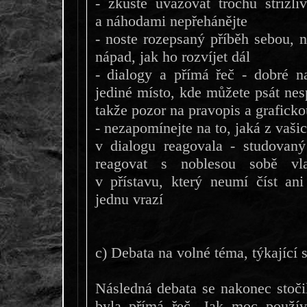
- zkuste uvažovat trochu střízli
a náhodami nepřehánějte
- noste rozepsaný příběh sebou, n
nápad, jak ho rozvíjet dál
- dialogy a přímá řeč - dobré na
jediné místo, kde můžete psát nes
takže pozor na pravopis a grafick
- nezapomínejte na to, jaká z vaši
v dialogu reagovala - studovan
reagovat s noblesou sobě vla
v přístavu, který neumí číst an
jednu vrazí
c) Debata na volné téma, týkající 
Následná debata se nakonec stoči
byla přímá řeč. Jak moc použív