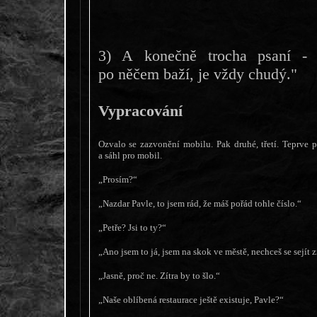
3) A konečně trocha psaní -
po něčem baží, je vždy chudý."
Vypracování
Ozvalo se zazvonění mobilu. Pak druhé, třetí. Teprve 
a sáhl pro mobil.
„Prosím?“
„Nazdar Pavle, to jsem rád, že máš pořád tohle číslo.“
„Petře? Jsi to ty?“
„Ano jsem to já, jsem na skok ve městě, nechceš se sejít z
„Jasně, proč ne. Zítra by to šlo.“
„Naše oblíbená restaurace ještě existuje, Pavle?“