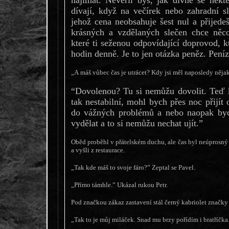
dívají, když na večírek nebo zahradní s
jehož cena neobsahuje šest nul a přijede
krásných a vzdělaných slečen chce něco 
které ti seženou odpovídající doprovod, kt
hodin denně. Je to jen otázka peněz. Pen
„A máš vůbec čas je utrácet? Kdy jsi měl naposledy ně
“Dovolenou? Tu si nemůžu dovolit. Teď k
tak nestabilní, mohl bych přes noc přijít
do vážných problémů a nebo naopak byc
vydělat a to si nemůžu nechat ujít.”
Oběd proběhl v přátelském duchu, ale čas byl neúprosný a
a vyšli z restaurace.
„Tak kde máš to svoje fáro?” Zeptal se Pavel.
„Přímo támhle.” Ukázal rukou Petr.
Pod značkou zákaz zastavení stál černý kabriolet značk
„Tak to je můj miláček. Snad mu brzy pořídím i bratříčka