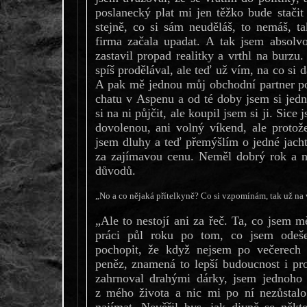
poslanecký plat mi jen těžko bude stači
stejně, co si sám neuděláš, to nemáš, t
firma začala upadat. A tak jsem absolvo
zastavil propad realitky a vrthl na burzu
spíš prodělával, ale teď už vím, na co si 
A pak mě jednou můj obchodní partner po
chatu v Aspenu a od té doby jsem si jed
si na ni půjčit, ale koupil jsem si ji. Sic
dovolenou, ani volný víkend, ale protož
jsem dluhy a teď přemýšlím o jedné jacht
za zajímavou cenu. Neměl dobrý rok a ne
důvodů.
„No a co nějaká přítelkyně? Co si vzpomínám, tak už na v
„Ale to nestojí ani za řeč. Ta, co jsem m
práci půl roku po tom, co jsem odešel
pochopit, že když nejsem po večerech
peněz, znamená to lepší budoucnost i pro 
zahrnoval drahými dárky, jsem jednoho 
z mého života a nic mi po ní nezůstalo
najímat. Nevěřil bys, jak divně se někt