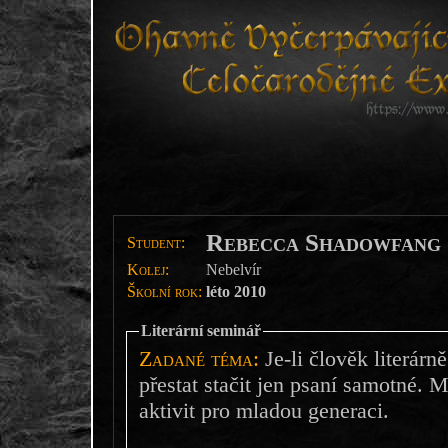
Rebecca Shadowfang
Student:
Kolej:
Nebelvír
Školní rok:
léto 2010
Literární seminář
Zadané téma:
Je-li člověk literár
přestat stačit jen psaní samotné.
aktivit pro mladou generaci.