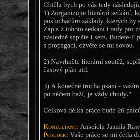
Chtěla bych po vás tedy následujíc
1) Zorganizujte literární setkání, 
posluchačům základy, kterých by s
Zápis z tohoto setkání i rady pro z
následně sepište i sem. Budete-li
s propagací, ozvěte se mi sovou.
2) Navrhněte literární soutěž, sep
časový plán atd.
3) A konečně trocha psaní - vaší
po něčem baží, je vždy chudý."
Celková délka práce bude 26 palců
Konzultant:
Anseiola Jasmis Raw
Posudek:
Vaše práce se mi četla do