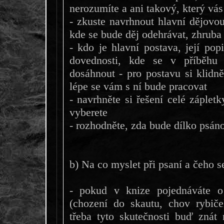
nerozumíte a ani takový, který vás
- zkuste navrhnout hlavní dějovou
kde se bude děj odehrávat, zhruba 
- kdo je hlavní postava, její popi
dovednosti, kde se v příběhu
dosáhnout - pro postavu si klidně
lépe se vám s ní bude pracovat
- navrhněte si řešení celé zápletk
vyberete
- rozhodněte, zda bude dílko psáno
b) Na co myslet při psaní a čeho s
- pokud v knize pojednáváte o 
(chození do skautu, chov rybič
třeba tyto skutečnosti buď znát