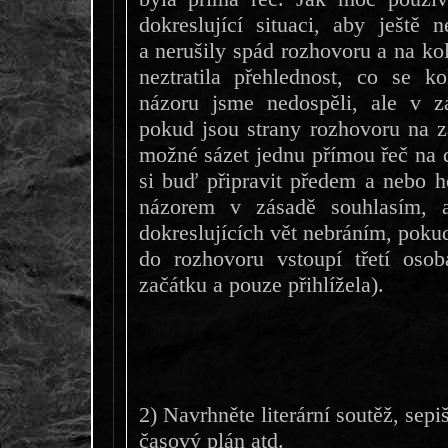
dokreslující situaci, aby ještě
a nerušily spád rozhovoru a na kol
neztratila přehlednost, co se 
názoru jsme nedospěli, ale v z
pokud jsou strany rozhovoru na z
možné sázet jednu přímou řeč na d
si buď připravit předem a nebo ho
názorem v zásadě souhlasím, a
dokreslujících vět nebráním, pokud
do rozhovoru vstoupí třetí oso
začátku a pouze přihlížela).
2) Navrhněte literární soutěž, sep
časový plán atd.