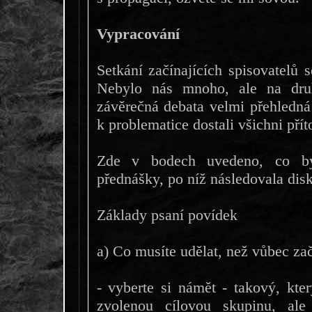
Vypracování
Setkání začínajících spisovatelů 
Nebylo nás mnoho, ale na druh
závěrečná debata velmi přehledná 
k problematice dostali všichni pří
Zde v bodech uvedeno, co b
přednášky, po níž následovala dis
Základy psaní povídek
a) Co musíte udělat, než vůbec zač
- vyberte si námět - takový, kt
zvolenou cílovou skupinu, al