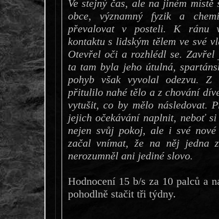
Ve stejný čas, ale na jiném místě
obce, významný fyzik a chemi
převalovat v posteli. K ránu 
kontaktu s lidským tělem ve své vl
Otevřel oči a rozhlédl se. Zavřel 
ta tam byla jeho útulná, spartáns
pohyb však vyvolal odezvu. Z
přitulilo nahé tělo a z chování dí
vytušit, co by mělo následovat. P
jejich očekávání naplnit, neboť si
nejen svůj pokoj, ale i své nové
začal vnímat, že na něj jedna 
nerozumněl ani jediné slovo.
Hodnocení 15 b/s za 10 palců a n
pohodlně stačit tři týdny.