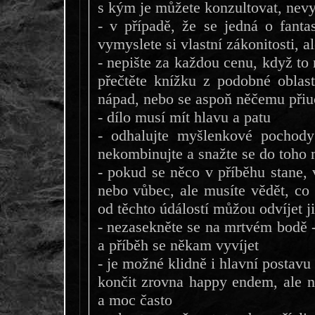
s kým je můžete konzultovat, nevy
- v případě, že se jedná o fantas
vymyslete si vlastní zákonitosti, al
- nepište za každou cenu, když to n
přečtěte knížku z podobné oblast
nápad, nebo se aspoň něčemu přiu
- dílo musí mít hlavu a patu
- odhalujte myšlenkové pochody
nekombinujte a snažte se do toho
- pokud se něco v příběhu stane, 
nebo vůbec, ale musíte vědět, co 
od těchto údálostí můžou odvíjet j
- nezasekněte se na mrtvém bodě -
a příběh se někam vyvíjet
- je možné klidně i hlavní postavu
končit zrovna happy endem, ale n
a moc často