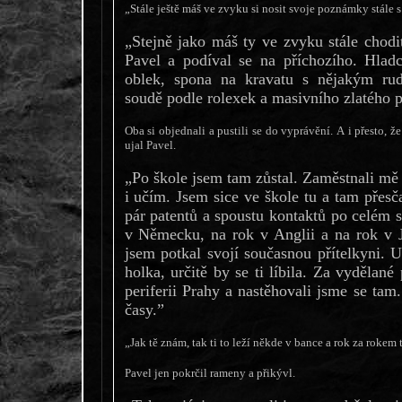
„Stále ještě máš ve zvyku si nosit svoje poznámky stále 
„Stejně jako máš ty ve zvyku stále cho
Pavel a podíval se na příchozího. Hlad
oblek, spona na kravatu s nějakým ru
soudě podle rolexek a masivního zlatého p
Oba si objednali a pustili se do vyprávění. A i přesto, že
ujal Pavel.
„Po škole jsem tam zůstal. Zaměstnali mě 
i učím. Jsem sice ve škole tu a tam přesč
pár patentů a spoustu kontaktů po celém světě. Díky
v Německu, na rok v Anglii a na rok v Japonsku na pracovní stáži. Tam
jsem potkal svojí současnou přítelkyni. U
holka, určitě by se ti líbila. Za vydělan
periferii Prahy a nastěhovali jsme se tam
časy.”
„Jak tě znám, tak ti to leží někde v bance a rok za rokem t
Pavel jen pokrčil rameny a přikývl.