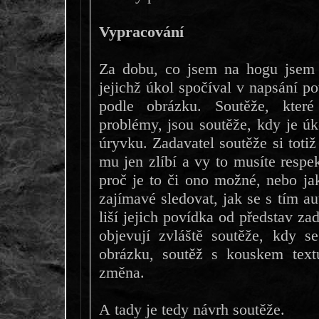
Vypracování
Za dobu, co jsem na hogu jsem 
jejichž úkol spočíval v napsání p
podle obrázku. Soutěže, které
problémy, jsou soutěže, kdy je úk
úryvku. Zadavatel soutěže si toti
mu jen zlíbí a vy to musíte respek
proč je to či ono možné, nebo jak
zajímavé sledovat, jak se s tím au
liší jejich povídka od představ za
objevují zvláště soutěže, kdy se
obrázku, soutěž s kouskem tex
změna.
A tady je tedy návrh soutěže.