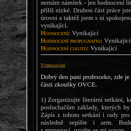
nemám námitek - jen hodnocení lit
příliš nízké. Druhou část práce js
úrovni a taktéž jsem s ní spokoje
vynikající.
Hodnocení:
Vynikající
Hodnocení propugnatio:
Vynikající
Hodnocení cogito:
Vynikající
Vypracování
Dobrý den paní profesorko, zde j
části zkoušky OVCE.
1) Zorganizujte literární setkání,
posluchačům základy, kterých by 
Zápis z tohoto setkání i rady pro
následně sepište i sem. Bude
s propagací, ozvěte se mi sovou.