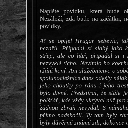
Napište povídku, která bude ob
Nezáleží, zda bude na začátku, na
povídky.
Ať se opíjel Hrugar sebevíc, ta
nezažil. Připadal si slabý jako 
střep, ale co hůř, připadal si i
nezvyklé ticho. Nevítalo ho kokrh
ržání koní. Ani služebnictvo o sob
spolunocležnice dnes odešly nějak
jeho choutky po ránu i jeho tres
bylo divné. Předstíral, že stále 
polšťář, kde vždy ukrýval nůž pro 
žádnou zbraň nevydal. S námaho
přímo nadskočil. Ty tam byly zbr
byly důvěrně známé zdi, dokonce a