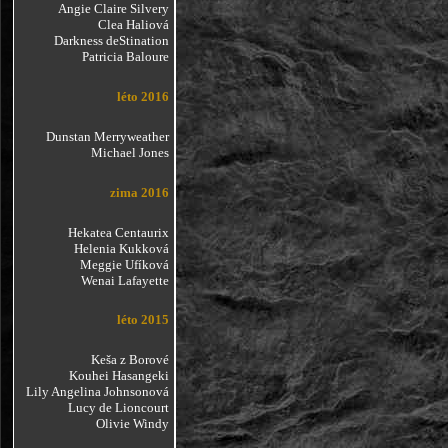
Angie Claire Silvery
Clea Haliová
Darkness deStination
Patricia Baloure
léto 2016
Dunstan Merryweather
Michael Jones
zima 2016
Hekatea Centaurix
Helenia Kukková
Meggie Ufíková
Wenai Lafayette
léto 2015
Keša z Borové
Kouhei Hasangeki
Lily Angelina Johnsonová
Lucy de Lioncourt
Olivie Windy