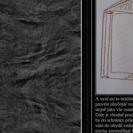
A nyní asi to nejdůl
provést obyčejné ro
stejně jako vše ostat
Dále je vhodné použ
by do schránky prše
vám do obydlí vnik
trochu znemožňuje b