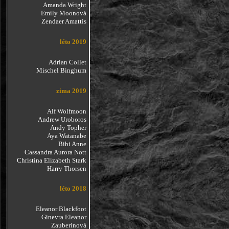
Amanda Wright
Emily Moonová
Zendaer Amattis
léto 2019
Adrian Collet
Mischel Binghum
zima 2019
Alf Wolfmoon
Andrew Uroboros
Andy Topher
Aya Watanabe
Bibi Anne
Cassandra Aurora Nott
Christina Elizabeth Stark
Harry Thorsen
léto 2018
Eleanor Blackfoot
Ginevra Eleanor
Zauberinová