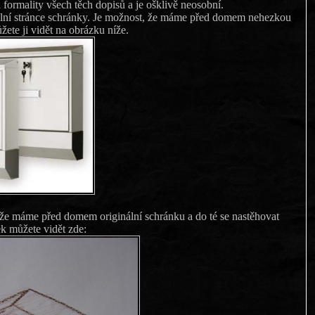
vojila náladu formality všech těch dopisů a je ošklivě neosobní.
ální stránce schránky. Je možnost, že máme před domem nehezkou
žete ji vidět na obrázku níže.
 že máme před domem originální schránku a do té se nastěhovat
k můžete vidět zde: