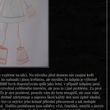
a vyjdeme na ulici. Na trávníku před domem nás zaujme
květ
ho nahradit i jinou květinou, ale myslím, že tulipán je výborně
dliště bych doporučovala spíše jako letní, v případě tulipánu jarní,
 vytvoření zvětšeného interiéru, ale jsou tu i jiné problémy. Za prvé
. To je sice pozitivní, protože vám do bytu nenaprší, ale zase vám
d drobně zdeformuje a náprava škod každý den není úplně ideální.
t byt co nejvíce jeho krásné přírodní přirozenosti a tak nedojde
ení. Dalším problémem jsou náštěvy včel, čmeláků, motýlů a jiných