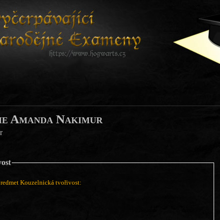
ie Amanda Nakimur
r
vost
edmet Kouzelnická tvořivost: