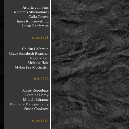
Astoria von Pens
Beteramis Athenodoros
Calla Torová
Inees Rut Gowstring
Lucas Redferrum
zima 2021
Caitlin Galbraith
Grace Annabeth Reatcher
Jagga Viggo
Melánie Hale
Myker Fae McGarden
léto 2020
Annie Reprobate
Cesmína Hardy
Miraell Eliranne
Nicolette Marique Leroy
Susan Cooková
zima 2020