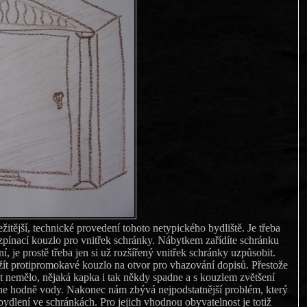
ežitější, technické provedení tohoto netypického bydliště. Je třeba
zpínací kouzlo pro vnitřek schránky. Nábytkem zařídíte schránku
ní, je prostě třeba jen si už rozšířený vnitřek schránky uzpůsobit.
ít protipromokavé kouzlo na otvor pro vhazování dopisů. Přestože
t nemělo, nějaká kapka i tak někdy spadne a s kouzlem zvětšení
ne hodně vody. Nakonec nám zbývá nejpodstatnější problém, který
ydlení ve schránkách. Pro jejich vhodnou obyvatelnost je totiž