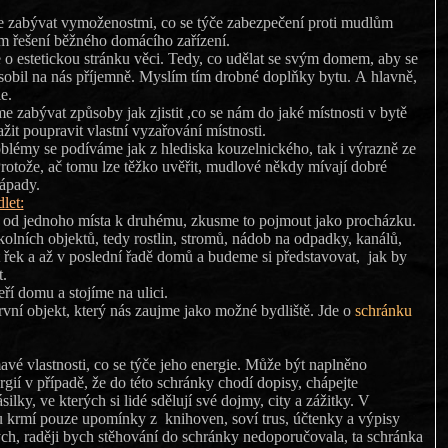
 zabývat vymoženostmi, co se týče zabezpečení proti mudlům
m řešení běžného domácího zařízení.
e o estetickou stránku věci. Tedy, co udělat se svým domem, aby se
sobil na nás příjemně. Myslím tím drobné doplňky bytu. A hlavně,
le.
e zabývat způsoby jak zjistit ,co se nám do jaké místnosti v bytě
it poupravit vlastní vyzařování místnosti.
blémy se podíváme jak z hlediska kouzelnického, tak i výrazně ze
rotože, ač tomu lze těžko uvěřit, mudlové někdy mívají dobré
ápady.
let:
od jednoho místa k druhému, zkusme to pojmout jako procházku.
olních objektů, tedy rostlin, stromů, nádob na odpadky, kanálů,
t řek a až v poslední řadě domů a budeme si představovat, jak by
t.
ří domu a stojíme na ulici.
ní objekt, který nás zaujme jako možné bydliště. Jde o
schránku
 vlastnosti, co se týče jeho energie. Může být naplněno
v případě, že do této schránky chodí dopisy, chápejte
erých si lidé sdělují své dojmy, city a zážitky. V
u krmí pouze upomínky z knihoven, soví trus, účtenky a výpisy
 nedoporučovala, ta schránka