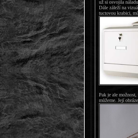
už si os
Dále záleží na vizu
tuctovou krabici, mů
Pak je ale možnost,
můžeme. Její obráze