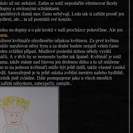
ikdo už nic neházel. Zatím se totiž nepodařilo eliminovat škody
dopisy a otvíranými schránkami.
puštěných domů moc často nebývají. Leda tak si zařídit prostě jen
dlení, ale... ta už postrádá své kouzlo.
nku na dopisy a o pár kroků v naší procházce pokročíme. Ale jen
knem
.
žnost květináče obydleného nějakou květinou. Za prvé květina
že narušovat stěny bytu a za druhé budete nejspíš velmi často
 jeden zvláštní případ. Mudlové poslední dobou někdy vyrábí
čů. A v těch by se nemuselo bydlet tak špatně. Květináč je totiž
ama, takže máme nad hlavou jen drobnou dírku a tu už můžeme
 to na jednom květináči může být ještě další, takže vlastně vzniká
lí. Samozřejmě je tu ještě otázka zvětšní ineriéru našeho bydliště,
zelník jistě zvládne. Dále postupujeme jako u všech menších
 zařídit nábytkem, zabezpečit, zateplit..