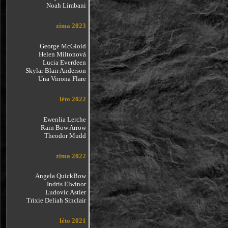
Noah Limbani
zima 2023
George McGloid
Helen Miltonová
Lucia Everdeen
Skylar Blair Anderson
Una Vinona Flare
léto 2022
Ewenlia Lerche
Rain Bow Arrow
Theodor Mudd
zima 2022
Angela QuickBow
Indris Elwinor
Ludovic Astier
Trixie Deliah Sinclair
léto 2021