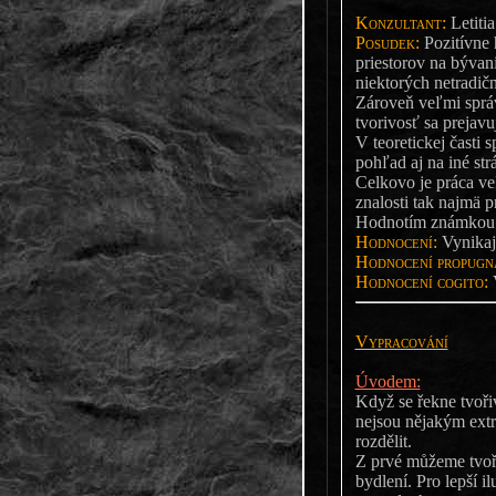
Konzultant:
Letitia
Posudek:
Pozitívne 
priestorov na bývani
niektorých netradič
Zároveň veľmi správ
tvorivosť sa prejav
V teoretickej časti 
pohľad aj na iné str
Celkovo je práca ve
znalosti tak najmä p
Hodnotím známkou V
Hodnocení:
Vynikaj
Hodnocení propugna
Hodnocení cogito:
V
Vypracování
Úvodem:
Když se řekne tvoři
nejsou nějakým ext
rozdělit.
Z prvé můžeme tvoři
bydlení. Pro lepší i