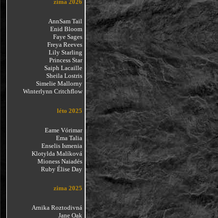
zima 2026
AnnSam Tail
Enid Bloom
Faye Sages
Freya Reeves
Lily Starling
Princess Star
Saiph Lacaille
Sheila Lostris
Simelie Mallorny
Winterlynn Critchflow
léto 2025
Eame Vórimar
Ema Talia
Enselis Ismenia
Klotylda Malíková
Mioness Naiadés
Ruby Élise Day
zima 2025
Arnika Roztodivná
Jane Oak