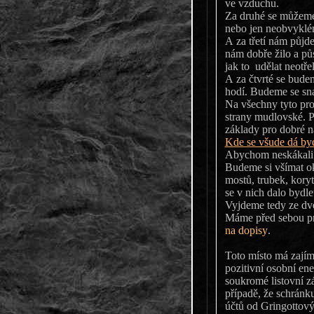
ve vzduchu.
Za druhé se můžeme
nebo jen neobvyklé
A za třetí nám půjd
nám dobře žilo a pů
jak to udělat neotře
A za čtvrté se budem
hodí. Budeme se snaž
Na všechny tyto pro
strany mudlovské. P
základy pro dobré n
Kde se všude dá byd
Abychom neskákali 
Budeme si všímat ok
mostů, trubek, kory
se v nich dalo bydle
Vyjdeme tedy ze dve
Máme před sebou prv
na dopisy
.
Toto místo má zajímavé
pozitivní osobní energií 
soukromé listovní zásilky, ve kt
případě, že schránk
účtů od Gringottových, raději bych stěhování do schránky