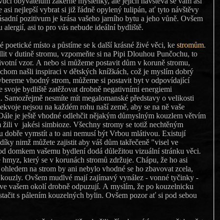
ůči obyvatelům zákeřné myšlenky, ale jejich návštěva se vám asi
e asi nejlepší vybrat si již řádně opylený tulipán, ať tyto návštěvy
ásadní pozitivum je krása vašeho jarního bytu a jeho vůně. Ovšem
 alergií, asi to pro vás nebude ideální bydliště.
 poetické místo a půstíme se k další krásné živé věci, ke
stromům
.
it v dutině stromu, vzpomeňte si na Pipi Dlouhou Punčochu, to
ivotní vzor. A nebo si můžeme postavit dům v koruně stromu,
voje bydliště zatěžovat drobně negativními energiemi
zřejmě nesmíte mít megalomanské představy o velikosti
ou na každém rohu naší země, aby se na ně vaše
odlehčit nějakým důmyslným kouzlem větvím
m žili v jakési simbioze. Všechny stromy se totiž nechtěným
istují
d domkem vašemu bydlení dodá důležitou vizuální stránku věci.
hmyz, který se v korunách stromů zdržuje. Chápu, že ho asi
edem na strom by ani nebylo vhodné se ho zbavovat zcela,
Ovšem mudlvé mají zajímavý vynález - vonné tyčinky -
obně odpuzují. A myslím, že po kouzelnicku
 bylin. Ovšem pozor ať si pod sebou