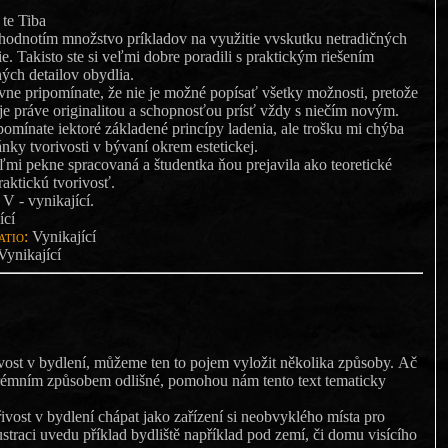
 te Tiba
hodnotím množstvo príkladov na využitie vvskutku netradičných
e. Takisto ste si veľmi dobre poradili s praktickým riešením
ných detailov obydlia.
ne pripomínate, že nie je možné popísať všetky možnosti, pretože
uje práve originalitou a schopnosťou prísť vždy s niečím novým.
spomínate iektoré základené princípy ladenia, ale trošku mi chýba
ánky tvorivosti v bývaní okrem estetickej.
ľmi pekne spracovaná a študentka ňou prejavila ako teoretické
raktickú tvorivosť.
 - vynikající.
ící
tio:
Vynikající
ynikající
vost v bydlení, můžeme ten to pojem vyložit několika způsoby. Ač
rémním způsobem odlišné, pomohou nám tento text tematicky
vost v bydlení chápat jako zařízení si neobvyklého místa pro
lustraci uvedu příklad bydliště například pod zemí, či domu visícího