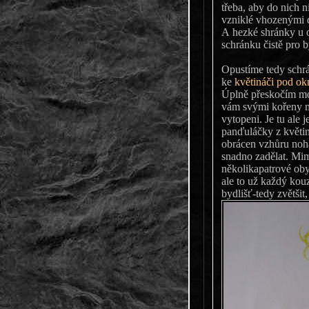
třeba, aby do nich n
vzniklé vhozenými 
A hezké shránky u o
schránku čistě pro by
Opustíme tedy schrá
ke
květináči pod o
Úplně přeskočím mo
vám svými kořeny mů
vytopeni. Je tu ale
panďuláčky z květiná
obrácen vzhůru noh
snadno zadělat. Mimo
několikapatrové obyd
ale to už každý kou
bydlišť-tedy zvětšit,