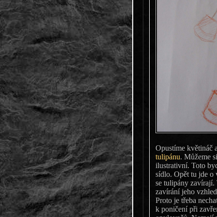
Opustíme květináč 
tulipánu
. Můžeme si 
ilustrativní. Toto by
sídlo. Opět tu jde o
se tulipány zavírají
zavírání jeho vzhle
Proto je třeba necha
k poničení při zavř