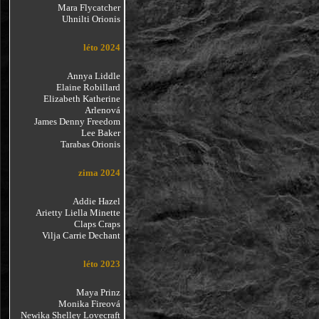
Mara Flycatcher
Uhnilti Orionis
léto 2024
Annya Liddle
Elaine Robillard
Elizabeth Katherine
Arlenová
James Denny Freedom
Lee Baker
Tarabas Orionis
zima 2024
Addie Hazel
Arietty Liella Minette
Claps Craps
Vilja Carrie Dechant
léto 2023
Maya Prinz
Monika Fireová
Newika Shelley Lovecraft