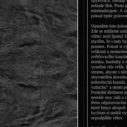
opylovačů. Nemají v
nebude líbit. Proto j
minimalizujete. A z
pokud trpíte pylovou
Opustíme toto krásné
Zde se můžeme usídl
vůbec není špatný ž
myslím, že i tady bychom našli inspiraci v dětských knížkách, což je myslím dobrý
pramen. Pokud si vybereme vhodný strom, můžeme si postavit byt v odpovídající
velikosti a nemusíme s
zvětšovacího kouzla. Samo
domku, baobaby a sekvoje nejs
vysněná vila vešla. Dále je ještě vhodné 
stromu, abyste s ní
obyvatelům dovedou dobře vymstít a to ani nemusí být Vrbou mlátivou. Ex
jednoduchá kouzla, díky nimž můžete zajistit aby váš dům takřečeně "visel ve
vzduchu" a strom po
Poslední drobnost je 
nemáte moc rádi a s ohl
třeba odpuzovacími kouzly. 
které hmyz alespoň ve vašem okolí dr
bychom si mohli vystačit s pálením kouzelných
nepodpálíte větev.