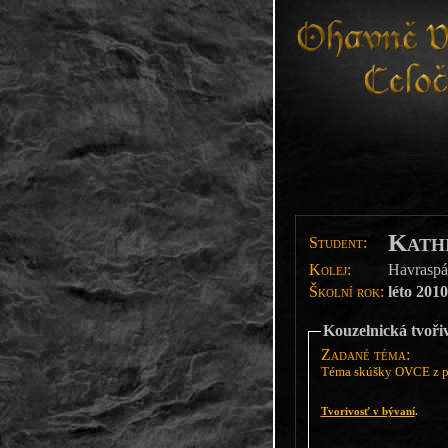
Kath
Student:
Kolej:
Havraspá
Školní rok:
léto 2010
Kouzelnická tvoři
Zadané téma:
Téma skúšky OVCE z pr
Tvorivosť v bývaní
.