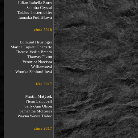
Lilian Isabella Rorrs
Saphira Crystal
Tadäus Trottertickler
Tamarka Pudlíčková
zima 2018
Edmund Heusinger
Marina Liquett Charrette
Theresa Veilin Brendi
Thomas Olkim
Veronica Narcissa
Williamsová
Wronka Zabloudilová
léto 2017
Martin Matýsek
Nena Campbell
Sally-Ann Olson
Samantha McRoses
Wayna Wayra Tlaloc
zima 2017