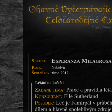
Esperanza Milagrosa
Student:
Kolej:
Nebelvír
Školní rok:
zima 2012
Létání na koštěti
Zadané téma:
Praxe a pravidla létán
Konzultant:
Elle Sutherland
Posudek:
Leč je Famfrpál v průbě
dílem a hlavně spolehlivým zdrojem