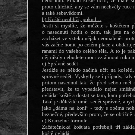
nebo kůň. Pokud koště ucítí, že máte st
proto důležité, aby se vám nechvěly ruce n
a také sebevědomí.
b) Koště neublíží, pokud…
Jestli si myslíte, že můžete s koštětem
o nasednutí hodit o zem, tak jste na 
zacházet ve vzteku nějak neomaleně, proto
vás začne honit po celém place a obdaruje
ranami do vašeho celého těla. A to je pa
něj nikdy nebudete moci vztáhnout ruku a 
c) Správně sedět
Jestliže se někdo začíná učit na koštět
správně sedět. Vyskytly se i případy, kdy s
přitom nasednul tak, že před sebou měl o
představit, že to vypadalo nejen směšn
ovládat koště a dostat se tam, kam potřebo
Také je důležité umět sedět správně, abych
jako „dáma na koni“ - tedy s oběma noh
bezpečné, především proto, že se obtížně
d) Kouzelné formule
Začátečnická košťata potřebují tři zákl
koště ovládá.