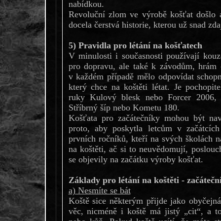
nabídkou.
Revoluční zlom ve výrobě košťat došlo a
docela čerstvá historie, kterou už snad zda
5) Pravidla pro létání na košťatech
V minulosti i současnosti používají kouz
pro dopravu, ale také k závodům, hrám 
v každém případě mělo odpovídat schop
který chce na koštěti létat. Je pochopit
ruky Kulový blesk nebo Forcer 2006, a
Stříbrný šíp nebo Kometu 180.
Košťata pro začátečníky mohou být nav
proto, aby poskytla letcům v začátcíc
prvních ročníků, kteří na svých školách n
na koštěti, ač si to neuvědomují, poslouc
se objevily na začátku výroby košťat.
Základy pro létání na koštěti - začáteční
a) Nesmíte se bát
Koště sice některým přijde jako obyčejn
věc, nicméně i koště má jistý „cit“, a t