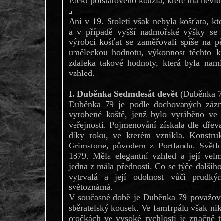
Efekt polštářového kouzla, které má nevidi
Ani v 19. Století však nebyla košťata, kte
a v případě vyšší nadmořské výšky se j
výrobci košťat se zaměřovali spíše na p
uměleckou hodnotu, výkonnost těchto k
zdaleka takové hodnoty, která byla nam
vzhled.
I. Duběnka Sedmdesát devět
(Duběnka 7
Duběnka 79 je podle dochovaných zázn
vyrobené koště, jenž bylo vyráběno ve 
veřejnosti. Pojmenování získala dle dřev
díky roku, ve kterém vznikla. Konstruk
Grimstone, původem z Portlandu. Světlo
1879. Měla elegantní vzhled a její vel
jedna z mála předností. Co se týče dalšíh
vytrvalá a její odolnost vůči prud
světoznámá.
V současné době je Duběnka 79 považová
sběratelský kousek. Ve famfrpálu však nik
otočkách ve vysoké rychlosti je značně 