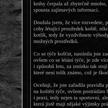
knihy čerpala až zbytečně mnoho, j
spousta zajímavých informací.
Doufala jsem, že více rozvedete, pr
coby létající prostředek koště, nik
kotlík, tedy že vyzdvihnete výhody
možných prostředků.
Co se týče košťat, nastínila jste z
ovšem co se létání týče, je zde víc
i způsobů letu, za zmínku tak stoj
které není tolik známo, což je ško
Oceňuji, že jste zařadila pravidla 
na koštěti týče, ovšem postrádám b
i praxi, tedy nejen ta sportovní, a
která jistě mají nějaké výjimky p