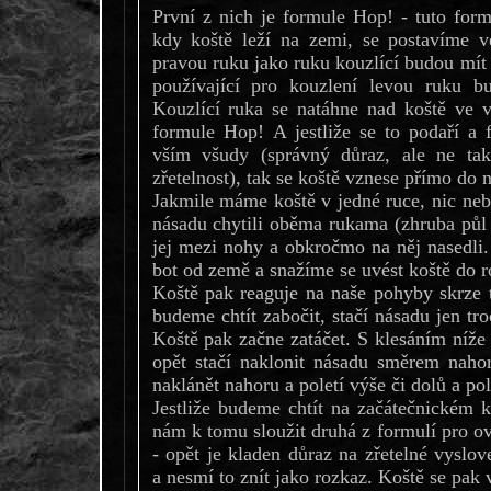
První z nich je formule Hop! - tuto form
kdy koště leží na zemi, se postavíme ve
pravou ruku jako ruku kouzlící budou mít 
používající pro kouzlení levou ruku b
Kouzlící ruka se natáhne nad koště ve 
formule Hop! A jestliže se to podaří a 
vším všudy (správný důraz, ale ne tak
zřetelnost), tak se koště vznese přímo do 
Jakmile máme koště v jedné ruce, nic ne
násadu chytili oběma rukama (zhruba půl 
jej mezi nohy a obkročmo na něj nasedli
bot od země a snažíme se uvést koště do 
Koště pak reaguje na naše pohyby skrze t
budeme chtít zabočit, stačí násadu jen tr
Koště pak začne zatáčet. S klesáním níže
opět stačí naklonit násadu směrem naho
naklánět nahoru a poletí výše či dolů a pol
Jestliže budeme chtít na začátečnickém k
nám k tomu sloužit druhá z formulí pro ov
- opět je kladen důraz na zřetelné vyslov
a nesmí to znít jako rozkaz. Koště se pak 