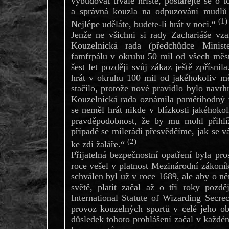
vybudovat trvalé hřiště, postarejte se o t
a správná kouzla na odpuzování mudlů 
(1)
Nejlépe uděláte, budete-li hrát v noci.“
Jenže ne všichni si rady Zachariáše vz
Kouzelnická rada (předchůdce Ministe
famfrpálu v okruhu 50 mil od všech měst
šest let později svůj zákaz ještě zpřísni
hrát v okruhu 100 mil od jakéhokoliv m
stačilo, protože nové pravidlo bylo navrh
Kouzelnická rada oznámila pamětihodný v
se neměl hrát nikde v blízkosti jakéhokol
pravděpodobnost, že by mu mohl přihl
případě se milerádi přesvědčíme, jak se v
(2)
ke zdi žaláře.“
Přijatelná bezpečnostní opatření byla p
roce vešel v platnost Mezinárodní zákoník
schválen byl už v roce 1689, ale aby o 
světě, platit začal až o tři roky pozd
International Statute of Wizarding Sec
provoz kouzelných sportů v celé jeho ob
důsledek tohoto prohlášení začal v kaž