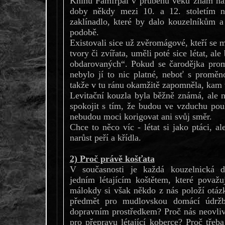
Knihu Famfrpál v průběhu věků znám na
doby někdy mezi 10. a 12. stoletím n
zaklínadlo, které by dalo kouzelníkům a
podobě.
Existovali sice už zvěromágové, kteří se 
tvory či zvířata, uměli poté sice létat, a
obdarovaných“. Pokud se čarodějka prom
nebylo jí to nic platné, neboť s proměn
takže v tu ránu okamžitě zapomněla, kam 
Levitační kouzla byla běžně známá, ale 
spokojit s tím, že budou ve vzduchu pou
nebudou moci korigovat ani svůj směr.
Chce to něco víc - létat si jako ptáci, a
narůst peří a křídla.
2) Proč právě košťata
V současnosti je každá kouzelnická 
jedním létajícím koštětem, které považu
málokdy si však někdo z nás položí otázk
předmět pro mudlovskou domácí údržbu
dopravním prostředkem? Proč nás neovliv
pro přepravu létající koberce? Proč třeba