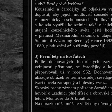
sudy?
Proč právě košťata?
Kouzelníci a čarodějky už odjakživa v
dopustit, aby jejich mudlovští sousedé zn
v kouzelnických schopnostech. Mudlové b
a kouzla využili kouzelníci také v jeji
utajení kouzelnického světa ještě ho
v platnost Mezinárodní zákoník o utajen
Statute of Wizarding Secrecy) v roce 1692
1689, platit začal až o tři roky později).
3) První lety na košťatech
Podle dochovaných historických zázn
veřejnosti přístupné, se čarodějky a ko
přepravovali už v roce 962. Dochova
ukazuje obrázek se třemi čaroději sesedají
tváři docela zatrápený a bolestný výraz.
Skotský psaný záznam pořízený čaroděje
hovoří o „zadnici plné třísek a obrovské z
letu z Montrose do Arbroathu.
Na obrázku níže můžete vidět ony důvody