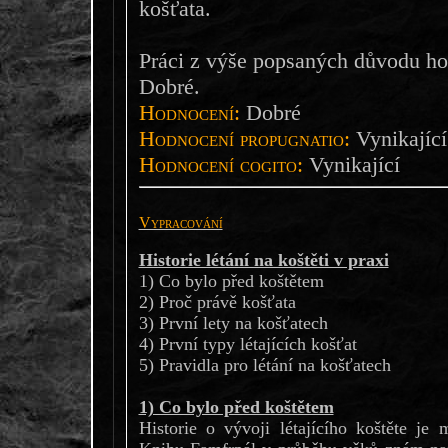
košťata.
Práci z výše popsaných důvodu h
Dobré.
Hodnocení:
Dobré
Hodnocení propugnatio:
Vynikající
Hodnocení cogito:
Vynikající
Vypracování
Historie létání na koštěti v praxi
1) Co bylo před koštětem
2) Proč právě košťata
3) První lety na košťatech
4) První typy létajících košťat
5) Pravidla pro létání na košťatech
1) Co bylo před koštětem
Historie o vývoji létajícího koštěte je