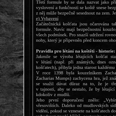
Třetí formule by se dala nazvat jako přis
vyslovení a funkčnosti se koště snese bezp
z něj může bezpečně sesednout na zem. Je
e) Vybavení
Začátečnická košťata jsou očarována ta
formule. Navíc mají bezpečnostní kouzlo,
všech podmínek. Pro snazší udržení rovn
nohy, který je připevněn před koncem oho
Pravidla pro létání na koštěti - historie:
Jakmile se výroba létajících košťat sta
v létání (např. při známých, dnes ozn
košťatech), přibyla jedna starost každému
V roce 1398 byla kouzelníkem Zacha
Zacharias Mumps) zachycena hra, jež zná
se snažil dávat důraz na to, že je tř
v tajnosti, aby se nestalo, že by létajíc
kdokoliv z mudlů.
Jeho první doporučení znělo: „Vybír
vřesovištích. Daleko od mudlovských sídl
viděni, pokud se vznesete na košťatech do