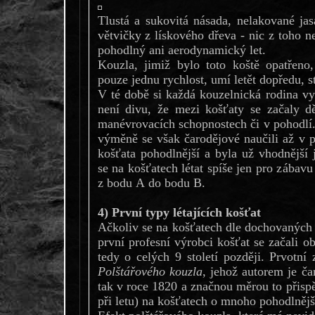
Tlustá a sukovitá násada, nelakované ja
větvičky z lískového dřeva - nic z toho 
pohodlný ani aerodynamický let.
Kouzla, jimiž bylo toto koště opatřeno,
pouze jednu rychlost, umí letět dopředu, st
V té době si každá kouzelnická rodina vy
není divu, že mezi košťaty se začaly dě
manévrovacích schopnostech či v pohodlí
výměně se však čarodějové naučili až v pr
košťata pohodlnější a byla už vhodnější 
se na košťatech létat spíše jen pro zábavu
z bodu A do bodu B.
4) První typy létajících košťat
Ačkoliv se na košťatech dle dochovaných z
první profesní výrobci košťat se začali ob
tedy o celých 9 století později. Prvotn
Polštářového kouzla
, jehož autorem je ča
tak v roce 1820 a značnou měrou to přispě
při letu) na košťatech o mnoho pohodlnějš