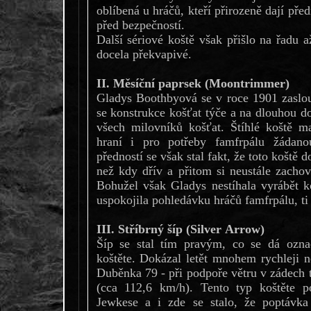
oblíbená u hráčů, kteří přirozeně dají p
před bezpečností.
Další sériové koště však přišlo na řadu a
docela překvapivé.
II. Měsíční paprsek (Moontrimmer)
Gladys Boothbyová se v roce 1901 zaslou
se konstrukce košťat týče a na dlouhou do
všech milovníků košťat. Štíhlé koště m
hraní i pro potřeby famfrpálu žádano
předností se však stal fakt, že toto koště
než kdy dřív a přitom si neustále zachova
Bohužel však Gladys nestíhala vyrábět 
uspokojila pohledávku hráčů famfrpálu, ti
III. Stříbrný šíp (Silver Arrow)
Šíp se stal tím pravým, co se dá ozna
koštěte. Dokázal letět mnohem rychleji 
Duběnka 79 - při podpoře větru v zádech 
(cca 112,6 km/h). Tento typ koštěte p
Jewkese a i zde se stalo, že poptávka